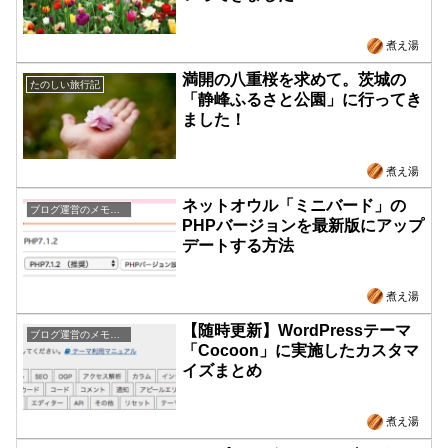
煮え湯
満開の八重桜を求めて。茨城の
たのしい旅行記
「静峰ふるさと公園」に行ってき
ました！
煮え湯
ネットオウル「ミニバード」の
ブログ運営のメモとか
PHPバージョンを最新版にアップ
デートする方法
煮え湯
【随時更新】WordPressテーマ
ブログ運営のメモとか
「Cocoon」に実施したカスタマ
イズまとめ
煮え湯