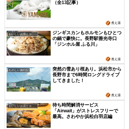
（全13記事）
煮え湯
ジンギスカンもホルモンもひとつ
おいしいお店とカフェ
の鍋で豪快に。長野駅善光寺口
「ジンホル屋 ふる川」
煮え湯
突然の雪あり桜あり。浜松市から
たのしい旅行記
長野市まで6時間ロングドライブ
してきました！
煮え湯
待ち時間解消サービス
おいしいお店とカフェ
「Airwait」がストレスフリーで
最高。さわやか浜松白羽店編