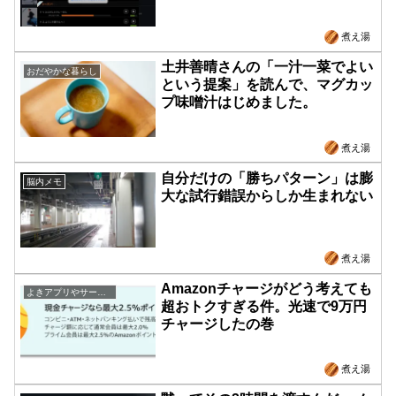
煮え湯
土井善晴さんの「一汁一菜でよい
おだやかな暮らし
という提案」を読んで、マグカッ
プ味噌汁はじめました。
煮え湯
自分だけの「勝ちパターン」は膨
脳内メモ
大な試行錯誤からしか生まれない
煮え湯
Amazonチャージがどう考えても
よきアプリやサービス紹介
超おトクすぎる件。光速で9万円
チャージしたの巻
煮え湯