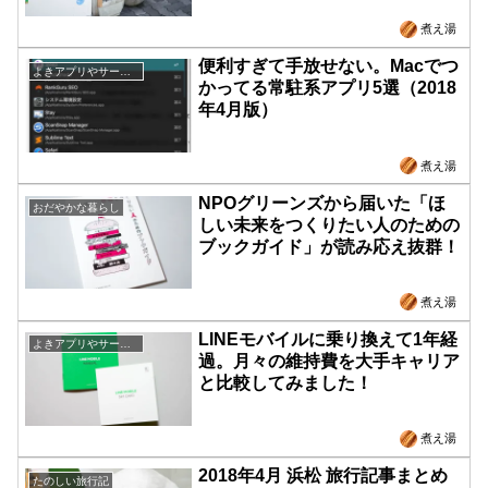
煮え湯
便利すぎて手放せない。Macでつ
よきアプリやサービス紹介
かってる常駐系アプリ5選（2018
年4月版）
煮え湯
NPOグリーンズから届いた「ほ
おだやかな暮らし
しい未来をつくりたい人のための
ブックガイド」が読み応え抜群！
煮え湯
LINEモバイルに乗り換えて1年経
よきアプリやサービス紹介
過。月々の維持費を大手キャリア
と比較してみました！
煮え湯
2018年4月 浜松 旅行記事まとめ
たのしい旅行記