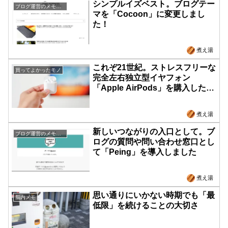
シンプルイズベスト。ブログテー
ブログ運営のメモとか
マを「Cocoon」に変更しまし
た！
煮え湯
これぞ21世紀。ストレスフリーな
買ってよかったモノ
完全左右独立型イヤフォン
「Apple AirPods」を購入したの
巻。
煮え湯
新しいつながりの入口として。ブ
ブログ運営のメモとか
ログの質問や問い合わせ窓口とし
て「Peing」を導入しました
煮え湯
思い通りにいかない時期でも「最
脳内メモ
低限」を続けることの大切さ