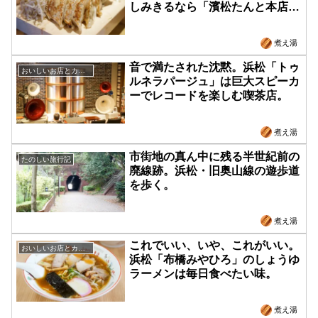
しみきるなら「濱松たんと本店」
で。
煮え湯
音で満たされた沈黙。浜松「トゥ
おいしいお店とカフェ
ルネラパージュ」は巨大スピーカ
ーでレコードを楽しむ喫茶店。
煮え湯
市街地の真ん中に残る半世紀前の
たのしい旅行記
廃線跡。浜松・旧奥山線の遊歩道
を歩く。
煮え湯
これでいい、いや、これがいい。
おいしいお店とカフェ
浜松「布橋みやひろ」のしょうゆ
ラーメンは毎日食べたい味。
煮え湯