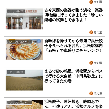
煮え湯
古今東西の楽器が集う浜松・楽器
たのしい旅行記
博物館に行ってきました！珍しい
楽器の試奏もできるよ！
煮え湯
新幹線を降りてから最速で浜松餃
おいしいお店とカフェ
子を食べられるお店。浜松駅構内
「石松」で車盛りにチャレンジ！
煮え湯
まるで砂の惑星。浜松駅からバス
たのしい旅行記
で行ける大自然「中田島砂丘」に
行ってきたの巻
煮え湯
浜松餃子、遠州焼き、静岡おで
おいしいお店とカフェ
ん、引佐うどん。浜松グルメを楽