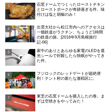
石窯ドームでつくったローストチキン
とローストポークが奇跡過ぎる件。味
付けは塩と胡椒のみ！
出雲大社から松江市内へのアクセスは
一畑鉄道がラクチン。ちょうど1時間
の鉄道の旅。[2016年9月島根旅行
記-06]
家中のありとあらゆる家電のLEDを遮
光シールで封殺したら快眠がやってき
た件。
フジロックのレッドゲートが超絶便
利！テント村の新たな激戦区に。
東芝の石窯ドームを購入したの巻。ま
ずは空焼きをやってみた！