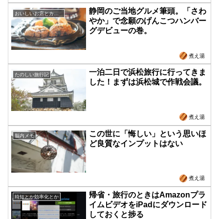
静岡のご当地グルメ筆頭。「さわ
おいしいお店とカフェ
やか」で念願のげんこつハンバー
グデビューの巻。
煮え湯
一泊二日で浜松旅行に行ってきま
たのしい旅行記
した！まずは浜松城で作戦会議。
煮え湯
この世に「悔しい」という思いほ
脳内メモ
ど良質なインプットはない
煮え湯
帰省・旅行のときはAmazonプラ
時短とか効率化とか
イムビデオをiPadにダウンロード
しておくと捗る