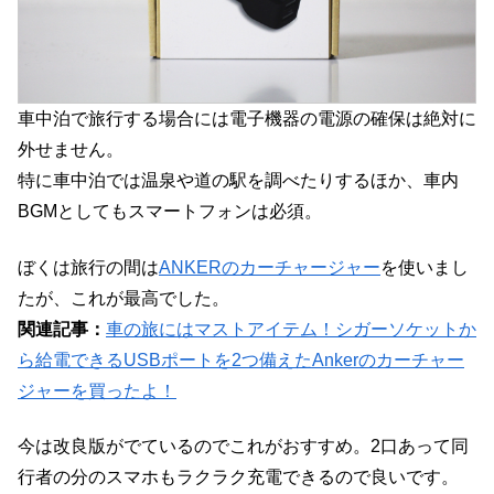
車中泊で旅行する場合には電子機器の電源の確保は絶対に
外せません。
特に車中泊では温泉や道の駅を調べたりするほか、車内
BGMとしてもスマートフォンは必須。
ぼくは旅行の間は
ANKERのカーチャージャー
を使いまし
たが、これが最高でした。
関連記事：
車の旅にはマストアイテム！シガーソケットか
ら給電できるUSBポートを2つ備えたAnkerのカーチャー
ジャーを買ったよ！
今は改良版がでているのでこれがおすすめ。2口あって同
行者の分のスマホもラクラク充電できるので良いです。