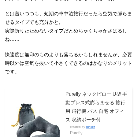
とは言いつつも、短期の車中泊旅行だったら空気で膨らま
せるタイプでも充分かと。
実際折りたためないタイプだとめちゃくちゃかさばるし
ね……！
快適度は無印のものよりも落ちるかもしれませんが、必要
時以外は空気を抜いて小さくできるのはかなりのメリット
です。
Purefly ネックピロー U型 手
動プレス式膨らませる 旅行
用 飛行機 バス 自宅 オフィ
ス 収納ポーチ付
created by
Rinker
Purefly