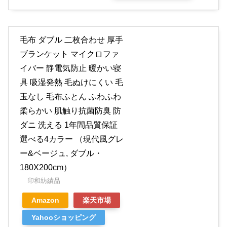
毛布 ダブル 二枚合わせ 厚手
ブランケット マイクロファ
イバー 静電気防止 暖かい寝
具 吸湿発熱 毛ぬけにくい 毛
玉なし 毛布ふとん ふわふわ
柔らかい 肌触り抗菌防臭 防
ダニ 洗える 1年間品質保証
選べる4カラー （現代風グレ
ー&ベージュ, ダブル・
180X200cm）
印和紡績品
Amazon
楽天市場
Yahooショッピング