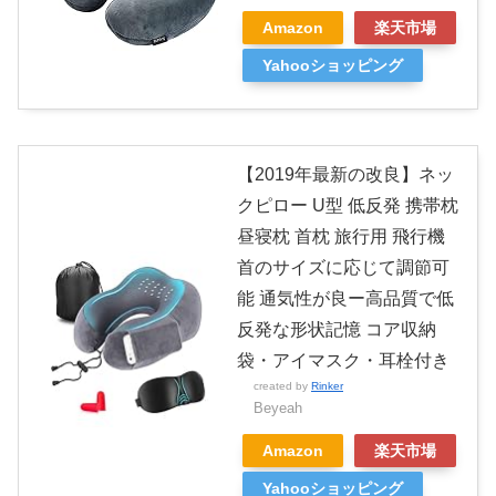
Amazon
楽天市場
Yahooショッピング
【2019年最新の改良】ネッ
クピロー U型 低反発 携帯枕
昼寝枕 首枕 旅行用 飛行機
首のサイズに応じて調節可
能 通気性が良ー高品質で低
反発な形状記憶 コア収納
袋・アイマスク・耳栓付き
created by
Rinker
Beyeah
Amazon
楽天市場
Yahooショッピング