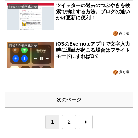
ツイッターの過去のつぶやきを検
時短とか効率化とか
索で抽出する方法。ブログの追い
かけ更新に便利！
煮え湯
iOSのEvernoteアプリで文字入力
時短とか効率化とか
時に遅延が起こる場合はフライト
モードにすればOK
煮え湯
次のページ
次
1
2
へ