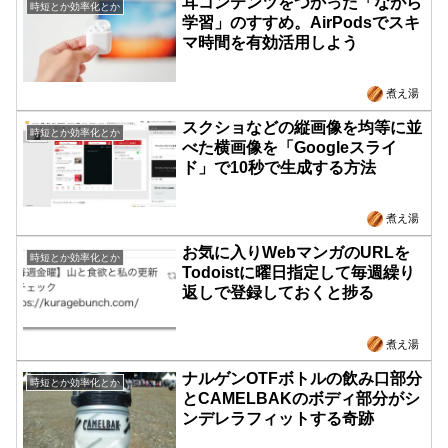
耳コンテンツをつかった「ながら
時短とか効率化とか
学習」のすすめ。AirPodsでスキ
マ時間を有効活用しよう
煮え湯
スクショなどの縦画像を均等に並
時短とか効率化とか
べた横画像を「Googleスライ
ド」で10秒で生成する方法
煮え湯
お気に入りWebマンガのURLを
時短とか効率化とか
Todoistに曜日指定して毎週繰り
返しで登録しておくと捗る
煮え湯
ナルゲンOTFボトルの飲み口部分
時短とか効率化とか
とCAMELBAKのボディ部分がシ
ンデレラフィットする奇跡