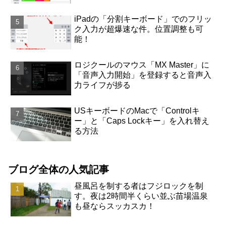
iPadの「分割キーボード」でのフリッ
ク入力が超爆速な件。位置調整も可
能！
ロジクールのマウス「MX Master」に
「音声入力開始」を登録すると音声入
力ライフが捗る
USキーボードのMacで「Controlキ
ー」と「Caps Lockキー」を入れ替え
る方法
ブログ全体の人気記事
昼風呂を制する者はフジロックを制
す。夜は2時間半くらい並ぶ苗場温泉
も昼ならスッカスカ！