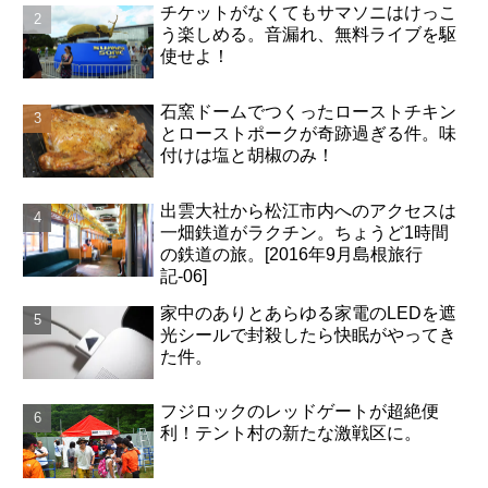
チケットがなくてもサマソニはけっこ
う楽しめる。音漏れ、無料ライブを駆
使せよ！
石窯ドームでつくったローストチキン
とローストポークが奇跡過ぎる件。味
付けは塩と胡椒のみ！
出雲大社から松江市内へのアクセスは
一畑鉄道がラクチン。ちょうど1時間
の鉄道の旅。[2016年9月島根旅行
記-06]
家中のありとあらゆる家電のLEDを遮
光シールで封殺したら快眠がやってき
た件。
フジロックのレッドゲートが超絶便
利！テント村の新たな激戦区に。