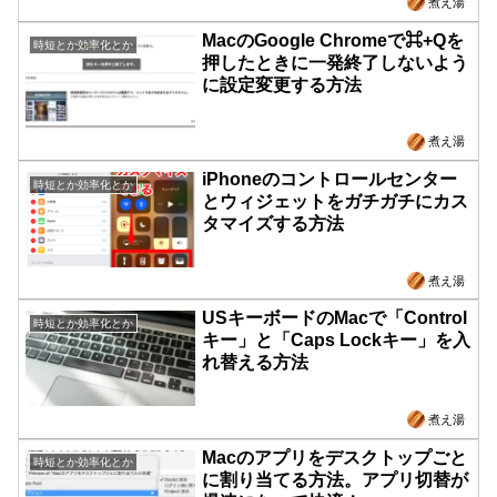
煮え湯
MacのGoogle Chromeで⌘+Qを
時短とか効率化とか
押したときに一発終了しないよう
に設定変更する方法
煮え湯
iPhoneのコントロールセンター
時短とか効率化とか
とウィジェットをガチガチにカス
タマイズする方法
煮え湯
USキーボードのMacで「Control
時短とか効率化とか
キー」と「Caps Lockキー」を入
れ替える方法
煮え湯
Macのアプリをデスクトップごと
時短とか効率化とか
に割り当てる方法。アプリ切替が