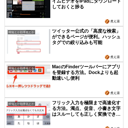
イムビデオをiPadにダウンロード
しておくと捗る
煮え湯
ツイッター公式の「高度な検索」
時短とか効率化とか
ができるページが便利。ハッシュ
タグでの絞り込みも可能
煮え湯
MacのFinderツールバーにアプリ
時短とか効率化とか
を登録する方法。Dockよりも起
動速いし便利
煮え湯
フリック入力を極限まで高速化す
時短とか効率化とか
る方法。濁点、促音、小書き文字
はスルーしても正しく変換できま
す！