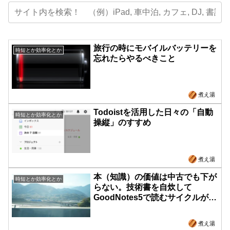
旅行の時にモバイルバッテリーを
時短とか効率化とか
忘れたらやるべきこと
煮え湯
Todoistを活用した日々の「自動
時短とか効率化とか
操縦」のすすめ
煮え湯
本（知識）の価値は中古でも下が
時短とか効率化とか
らない。技術書を自炊して
GoodNotes5で読むサイクルが最
高
煮え湯