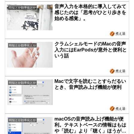
音声入力を本格的に導入してみて
時短とか効率化とか
感じたのは「思考がひとり歩きを
始める感覚」。
煮え湯
クラムシェルモードのMacの音声
時短とか効率化とか
入力にはEarPodsが意外と便利と
いう話
煮え湯
Macで文字を読むことすらだるい
時短とか効率化とか
とき、音声読み上げ機能が便利
煮え湯
macOSの音声読み上げ機能が便
時短とか効率化とか
利。テキストベースの情報はもは
や「読む」より「聴く」ほうが速