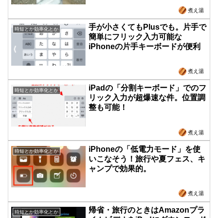
煮え湯
手が小さくてもPlusでも。片手で
時短とか効率化とか
簡単にフリック入力可能な
iPhoneの片手キーボードが便利
煮え湯
iPadの「分割キーボード」でのフ
時短とか効率化とか
リック入力が超爆速な件。位置調
整も可能！
煮え湯
iPhoneの「低電力モード」を使
時短とか効率化とか
いこなそう！旅行や夏フェス、キ
ャンプで効果的。
煮え湯
帰省・旅行のときはAmazonプラ
時短とか効率化とか