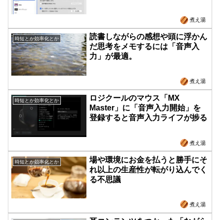
いのでは
煮え湯
読書しながらの感想や頭に浮かん
時短とか効率化とか
だ思考をメモするには「音声入
力」が最適。
煮え湯
ロジクールのマウス「MX
時短とか効率化とか
Master」に「音声入力開始」を
登録すると音声入力ライフが捗る
煮え湯
場や環境にお金を払うと勝手にそ
時短とか効率化とか
れ以上の生産性が転がり込んでく
る不思議
煮え湯