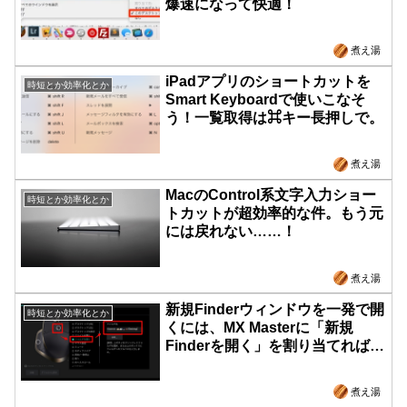
爆速になって快適！
煮え湯
iPadアプリのショートカットを
時短とか効率化とか
Smart Keyboardで使いこなそ
う！一覧取得は⌘キー長押しで。
煮え湯
MacのControl系文字入力ショー
時短とか効率化とか
トカットが超効率的な件。もう元
には戻れない……！
煮え湯
新規Finderウィンドウを一発で開
時短とか効率化とか
くには、MX Masterに「新規
Finderを開く」を割り当てれば解
決
煮え湯