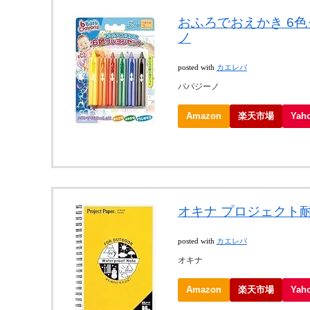
おふろでおえかき 6色クレ
ノ
posted with
カエレバ
パパジーノ
Amazon
楽天市場
Ya
オキナ プロジェクト耐
posted with
カエレバ
オキナ
Amazon
楽天市場
Ya