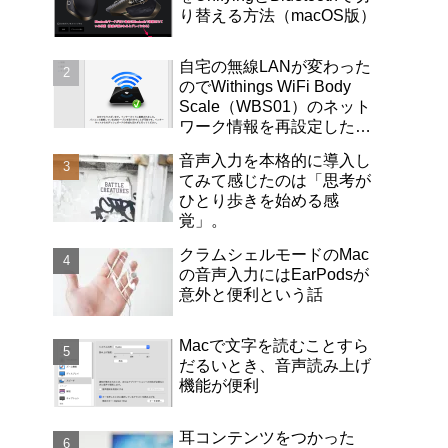
り替える方法（macOS版）
自宅の無線LANが変わった
のでWithings WiFi Body
Scale（WBS01）のネット
ワーク情報を再設定したの
巻。詳細手順解説します。
音声入力を本格的に導入し
てみて感じたのは「思考が
ひとり歩きを始める感
覚」。
クラムシェルモードのMac
の音声入力にはEarPodsが
意外と便利という話
Macで文字を読むことすら
だるいとき、音声読み上げ
機能が便利
耳コンテンツをつかった