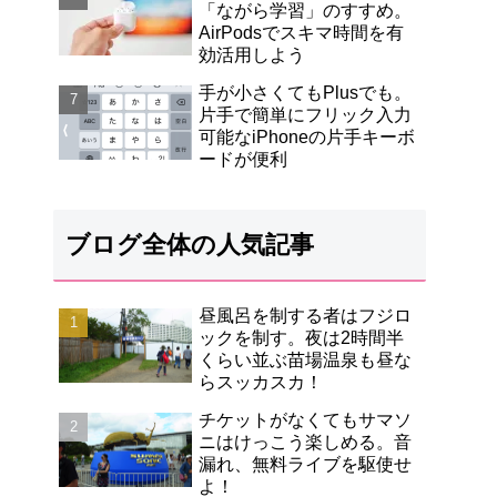
「ながら学習」のすすめ。
AirPodsでスキマ時間を有
効活用しよう
手が小さくてもPlusでも。
片手で簡単にフリック入力
可能なiPhoneの片手キーボ
ードが便利
ブログ全体の人気記事
昼風呂を制する者はフジロ
ックを制す。夜は2時間半
くらい並ぶ苗場温泉も昼な
らスッカスカ！
チケットがなくてもサマソ
ニはけっこう楽しめる。音
漏れ、無料ライブを駆使せ
よ！