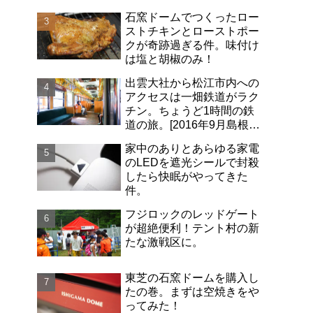
石窯ドームでつくったロー
ストチキンとローストポー
クが奇跡過ぎる件。味付け
は塩と胡椒のみ！
出雲大社から松江市内への
アクセスは一畑鉄道がラク
チン。ちょうど1時間の鉄
道の旅。[2016年9月島根旅
行記-06]
家中のありとあらゆる家電
のLEDを遮光シールで封殺
したら快眠がやってきた
件。
フジロックのレッドゲート
が超絶便利！テント村の新
たな激戦区に。
東芝の石窯ドームを購入し
たの巻。まずは空焼きをや
ってみた！