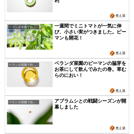
利
煮え湯
一週間でミニトマトが一気に伸
ベランダ菜園で自給自足
び、小さい実がつきました。ピー
マンも開花！
煮え湯
ベランダ菜園のピーマンの脇芽を
ベランダ菜園で自給自足
お茶にして飲んでみたの巻。草む
らのにおい！
煮え湯
アブラムシとの戦闘シーズンが開
ベランダ菜園で自給自足
幕しました
煮え湯