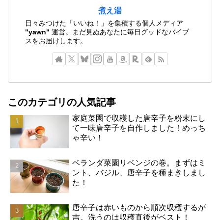
煮え湯
日々みつけた「いいね！」を集積する個人メディア
"yawn"
運営。まだ見ぬあなたに毎日グッドなバイブ
スをお届けします。
このカテゴリの人気記事
家庭菜園で収穫した唐辛子を粉末にし
て一味唐辛子を自作しました！めっち
ゃ辛い！
ベランダ菜園リベンジの巻。まずはミ
ント、バジル、唐辛子を種まきしまし
た！
唐辛子は赤いものから順次収穫するが
吉。洗うのは収穫直後がベスト！