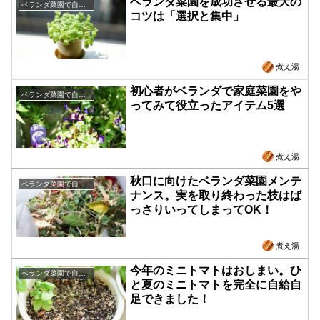
ベランダ菜園を成功させる最大の
ベランダ菜園で自給自足
コツは「選択と集中」
煮え湯
初心者がベランダで家庭菜園をや
ベランダ菜園で自給自足
ってみて役立ったアイテム5選
煮え湯
秋口に向けたベランダ菜園メンテ
ベランダ菜園で自給自足
ナンス。実を取り終わった枝はば
っさりいってしまってOK！
煮え湯
今年のミニトマトはおしまい。ひ
ベランダ菜園で自給自足
と夏のミニトマトを完全に自給自
足できました！