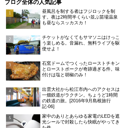
ブログ全体の人気記事
昼風呂を制する者はフジロックを制
す。夜は2時間半くらい並ぶ苗場温泉
も昼ならスッカスカ！
チケットがなくてもサマソニはけっこ
う楽しめる。音漏れ、無料ライブを駆
使せよ！
石窯ドームでつくったローストチキン
とローストポークが奇跡過ぎる件。味
付けは塩と胡椒のみ！
出雲大社から松江市内へのアクセスは
一畑鉄道がラクチン。ちょうど1時間
の鉄道の旅。[2016年9月島根旅行
記-06]
家中のありとあらゆる家電のLEDを遮
光シールで封殺したら快眠がやってき
た件。