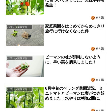
に色づいてきました。失踪事件も
発生！
煮え湯
家庭菜園をはじめてからめっきり
ベランダ菜園で自給自足
旅行に行けなくなった件
煮え湯
ピーマンの株が消耗しないよう
ベランダ菜園で自給自足
に、早い実を摘果しました！
煮え湯
6月中旬のベランダ菜園近況。ミ
ベランダ菜園で自給自足
ニトマトとピーマンに実がつき始
めました！水やりは朝晩2回に。
煮え湯