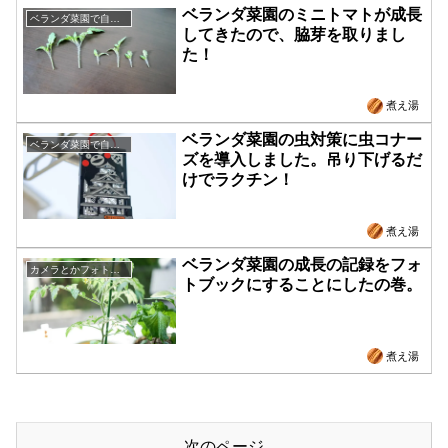
ベランダ菜園のミニトマトが成長
ベランダ菜園で自給自足
してきたので、脇芽を取りまし
た！
煮え湯
ベランダ菜園の虫対策に虫コナー
ベランダ菜園で自給自足
ズを導入しました。吊り下げるだ
けでラクチン！
煮え湯
ベランダ菜園の成長の記録をフォ
カメラとかフォトウォーク
トブックにすることにしたの巻。
煮え湯
次のページ