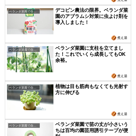
デコピン農法の限界。ベランダ菜
ベランダ菜園で自給自足
園のアブラムシ対策に虫よけ剤を
導入しました！
煮え湯
ベランダ菜園に支柱を立てまし
ベランダ菜園で自給自足
た！これでいくら成長してもOK
余裕。
煮え湯
植物は目も筋肉もなくても光射す
ベランダ菜園で自給自足
方に伸びる
煮え湯
ベランダ菜園で苗の丈が小さいう
ベランダ菜園で自給自足
ちは百均の園芸用誘引テープが便