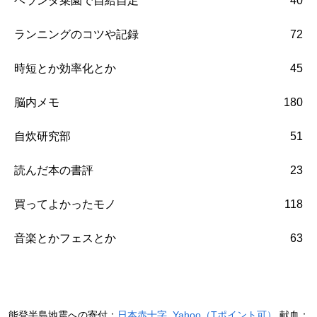
ベランダ菜園で自給自足
40
ランニングのコツや記録
72
時短とか効率化とか
45
脳内メモ
180
自炊研究部
51
読んだ本の書評
23
買ってよかったモノ
118
音楽とかフェスとか
63
能登半島地震への寄付：
日本赤十字
,
Yahoo（Tポイント可）
献血：