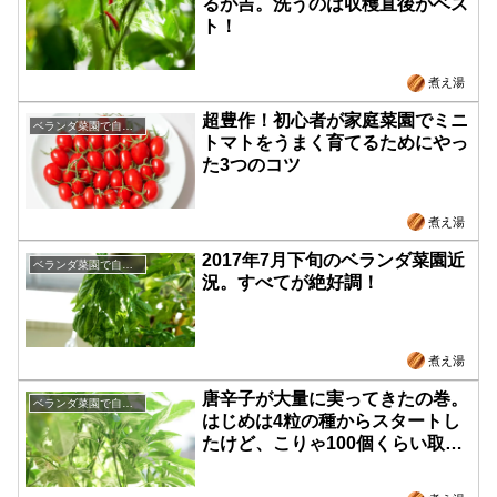
るが吉。洗うのは収穫直後がベス
ト！
煮え湯
超豊作！初心者が家庭菜園でミニ
ベランダ菜園で自給自足
トマトをうまく育てるためにやっ
た3つのコツ
煮え湯
2017年7月下旬のベランダ菜園近
ベランダ菜園で自給自足
況。すべてが絶好調！
煮え湯
唐辛子が大量に実ってきたの巻。
ベランダ菜園で自給自足
はじめは4粒の種からスタートし
たけど、こりゃ100個くらい取れ
そう……！