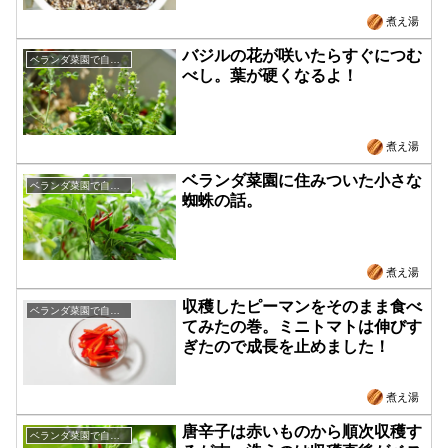
煮え湯
バジルの花が咲いたらすぐにつむ
ベランダ菜園で自給自足
べし。葉が硬くなるよ！
煮え湯
ベランダ菜園に住みついた小さな
ベランダ菜園で自給自足
蜘蛛の話。
煮え湯
収穫したピーマンをそのまま食べ
ベランダ菜園で自給自足
てみたの巻。ミニトマトは伸びす
ぎたので成長を止めました！
煮え湯
唐辛子は赤いものから順次収穫す
ベランダ菜園で自給自足