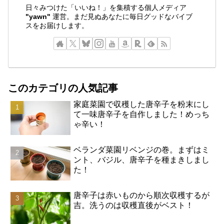
日々みつけた「いいね！」を集積する個人メディア
"yawn"
運営。まだ見ぬあなたに毎日グッドなバイブ
スをお届けします。
このカテゴリの人気記事
家庭菜園で収穫した唐辛子を粉末にし
て一味唐辛子を自作しました！めっち
ゃ辛い！
ベランダ菜園リベンジの巻。まずはミ
ント、バジル、唐辛子を種まきしまし
た！
唐辛子は赤いものから順次収穫するが
吉。洗うのは収穫直後がベスト！