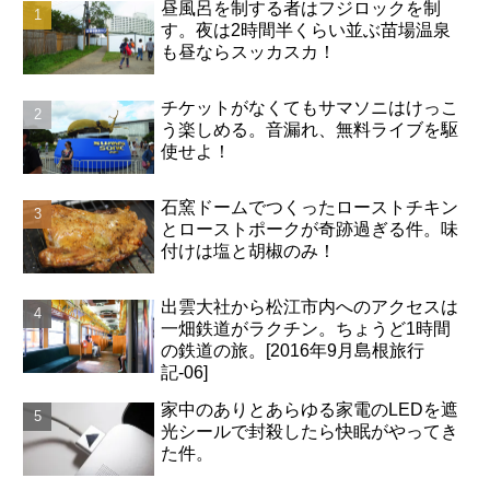
昼風呂を制する者はフジロックを制
す。夜は2時間半くらい並ぶ苗場温泉
も昼ならスッカスカ！
チケットがなくてもサマソニはけっこ
う楽しめる。音漏れ、無料ライブを駆
使せよ！
石窯ドームでつくったローストチキン
とローストポークが奇跡過ぎる件。味
付けは塩と胡椒のみ！
出雲大社から松江市内へのアクセスは
一畑鉄道がラクチン。ちょうど1時間
の鉄道の旅。[2016年9月島根旅行
記-06]
家中のありとあらゆる家電のLEDを遮
光シールで封殺したら快眠がやってき
た件。