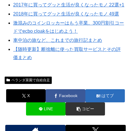
2017年に買ってグッと生活が良くなったモノ 22選+1
2018年に買ってグッと生活が良くなったモノ 49選
激混みのコインロッカーはもう卒業。300円割引コー
ドでecbo cloakをはじめよう！
車中泊の旅など、これまでの旅行記まとめ
【随時更新】断捨離に使った買取サービスとその評
価まとめ
ベランダ菜園で自給自足
X
Facebook
はてブ
LINE
コピー