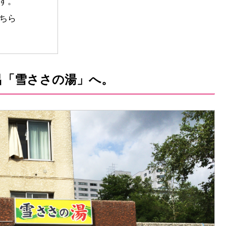
す。
ちら
呂「雪ささの湯」へ。