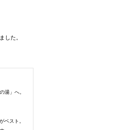
ました。
さの湯」へ。
がベスト。