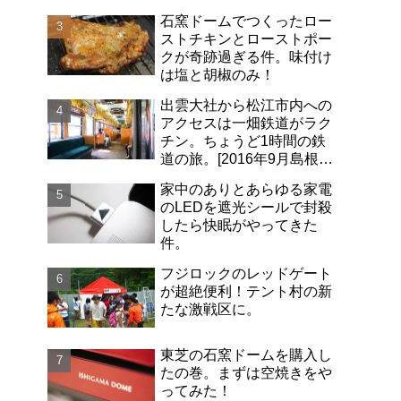
石窯ドームでつくったロー
ストチキンとローストポー
クが奇跡過ぎる件。味付け
は塩と胡椒のみ！
出雲大社から松江市内への
アクセスは一畑鉄道がラク
チン。ちょうど1時間の鉄
道の旅。[2016年9月島根旅
行記-06]
家中のありとあらゆる家電
のLEDを遮光シールで封殺
したら快眠がやってきた
件。
フジロックのレッドゲート
が超絶便利！テント村の新
たな激戦区に。
東芝の石窯ドームを購入し
たの巻。まずは空焼きをや
ってみた！