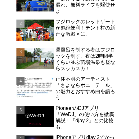
漏れ、無料ライブを駆使せ
よ！
フジロックのレッドゲート
が超絶便利！テント村の新
たな激戦区に。
昼風呂を制する者はフジロ
ックを制す。夜は2時間半
くらい並ぶ苗場温泉も昼な
らスッカスカ！
正体不明のアーティスト
「さよならポニーテール」
の魅力とおすすめ曲を語ろ
う
PioneerのDJアプリ
「WeDJ」の使い方を徹底
解説！「djay 2」との比較
も。
iPhoneアプリdjay 2でかっ