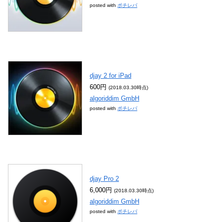
posted with
ポチレバ
djay 2 for iPad
600円
(2018.03.30時点)
algoriddim GmbH
posted with
ポチレバ
djay Pro 2
6,000円
(2018.03.30時点)
algoriddim GmbH
posted with
ポチレバ