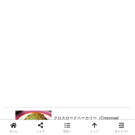
クロスロードベーカリー（Crossroad
Bakery） ― 開放的な店内が気持ちいい恵
比寿のベーカリー。次はカフェ利用して
みたい！
ホーム
シェア
目次へ
トップ
サイドバー