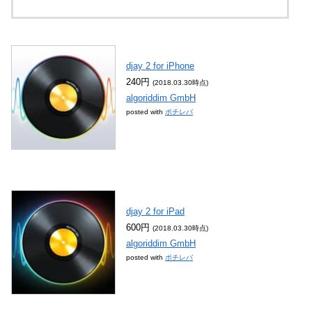
djay 2 for iPhone
240円
(2018.03.30時点)
algoriddim GmbH
posted with
ポチレバ
djay 2 for iPad
600円
(2018.03.30時点)
algoriddim GmbH
posted with
ポチレバ