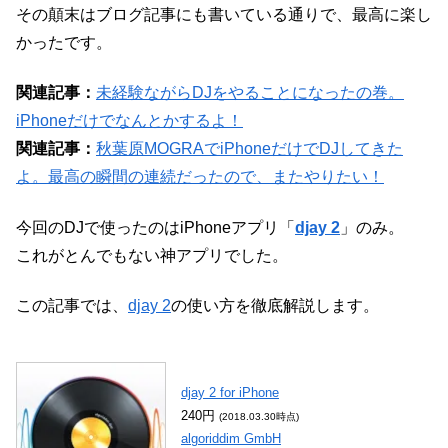
その顛末はブログ記事にも書いている通りで、最高に楽し
かったです。
関連記事：
未経験ながらDJをやることになったの巻。
iPhoneだけでなんとかするよ！
関連記事：
秋葉原MOGRAでiPhoneだけでDJしてきた
よ。最高の瞬間の連続だったので、またやりたい！
今回のDJで使ったのはiPhoneアプリ「
djay 2
」のみ。
これがとんでもない神アプリでした。
この記事では、
djay 2
の使い方を徹底解説します。
djay 2 for iPhone
240円
(2018.03.30時点)
algoriddim GmbH