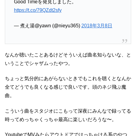
Good Timeを発見しました。
https://t.co/79QZdt2sfy
— 煮え湯@yawn (@nieyu365)
2018年3月8日
なんか聴いたことあるけどそういえば曲名知らないな、と
いうことでシャザムったやつ。
ちょっと気分的にあがらないときでもこれを聴くとなんか
全てどうでも良くなる感じで良いです。頭のネジ飛ぶ魔
曲。
こういう曲をスタジオにこもって深夜にみんなで録ってる
時ってめっちゃくっちゃ最高に楽しいだろうな〜。
YoutubeでMVみたらアウトドアではっちゃける系のやつ