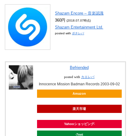
Shazam Encore – 音楽認識
360円
(2018.07.07時点)
Shazam Entertainment Ltd.
posted with
ポチレバ
Befriended
posted with
カエレバ
Innocence Mission Badman Records 2003-09-02
Amazon
楽天市場
Yahooショッピング
7net