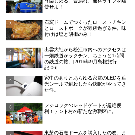
う楽しめる。音漏れ、無料ライブを駆
使せよ！
石窯ドームでつくったローストチキン
とローストポークが奇跡過ぎる件。味
付けは塩と胡椒のみ！
出雲大社から松江市内へのアクセスは
一畑鉄道がラクチン。ちょうど1時間
の鉄道の旅。[2016年9月島根旅行
記-06]
家中のありとあらゆる家電のLEDを遮
光シールで封殺したら快眠がやってき
た件。
フジロックのレッドゲートが超絶便
利！テント村の新たな激戦区に。
東芝の石窯ドームを購入したの巻。ま