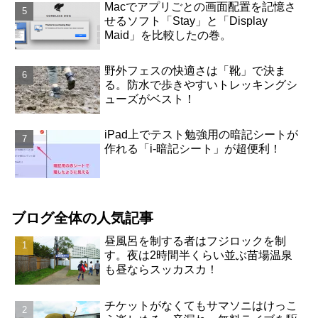
Macでアプリごとの画面配置を記憶さ
せるソフト「Stay」と「Display
Maid」を比較したの巻。
野外フェスの快適さは「靴」で決ま
る。防水で歩きやすいトレッキングシ
ューズがベスト！
iPad上でテスト勉強用の暗記シートが
作れる「i-暗記シート」が超便利！
ブログ全体の人気記事
昼風呂を制する者はフジロックを制
す。夜は2時間半くらい並ぶ苗場温泉
も昼ならスッカスカ！
チケットがなくてもサマソニはけっこ