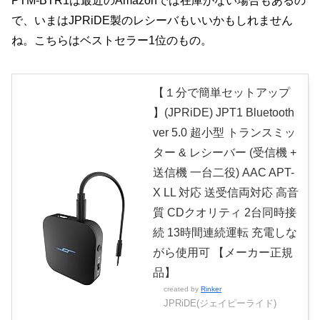
PTM-BTR1は最近のAmazonでは在庫がない場合もあるの
で、いまはJPRiDE製のレシーバもいいかもしれません
ね。こちらはベストセラー1位のもの。
【１分で簡単セットアップ
】(JPRiDE) JPT1 Bluetooth
ver 5.0 超小型 トランスミッ
ター & レシーバー (受信機 +
送信機 一台二役) AAC APT-
X LL 対応 送受信両対応 高音
質 CDクオリティ 2台同時接
続 13時間連続運転 充電しな
がら使用可 【メーカー正規
品】
created by
Rinker
JPRiDE(ジェイピーライド)