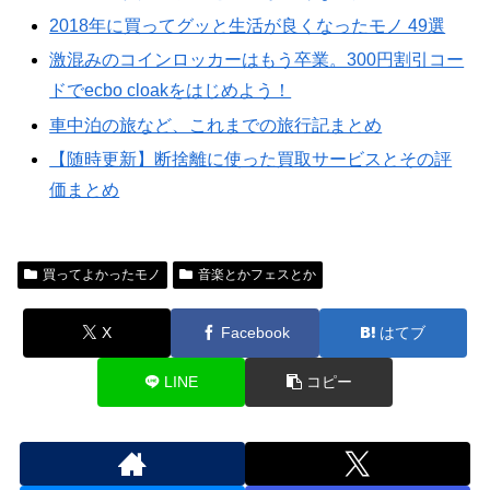
2018年に買ってグッと生活が良くなったモノ 49選
激混みのコインロッカーはもう卒業。300円割引コー
ドでecbo cloakをはじめよう！
車中泊の旅など、これまでの旅行記まとめ
【随時更新】断捨離に使った買取サービスとその評
価まとめ
買ってよかったモノ
音楽とかフェスとか
X
Facebook
はてブ
LINE
コピー