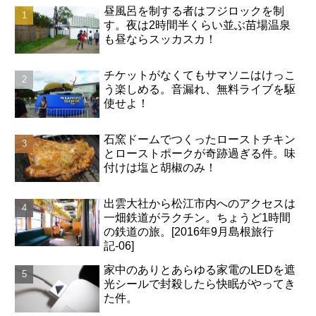
昼風呂を制する者はフジロックを制
す。夜は2時間半くらい並ぶ苗場温泉
も昼ならスッカスカ！
チケットがなくてもサマソニはけっこ
う楽しめる。音漏れ、無料ライブを駆
使せよ！
石窯ドームでつくったローストチキン
とローストポークが奇跡過ぎる件。味
付けは塩と胡椒のみ！
出雲大社から松江市内へのアクセスは
一畑鉄道がラクチン。ちょうど1時間
の鉄道の旅。[2016年9月島根旅行
記-06]
家中のありとあらゆる家電のLEDを遮
光シールで封殺したら快眠がやってき
た件。