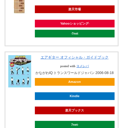
楽天市場
Yahooショッピング
7net
エアギター オフィシャル・ガイドブック
posted with
ヨメレバ
かながわIQ トランスワールドジャパン 2006-08-18
Amazon
Kindle
楽天ブックス
7net