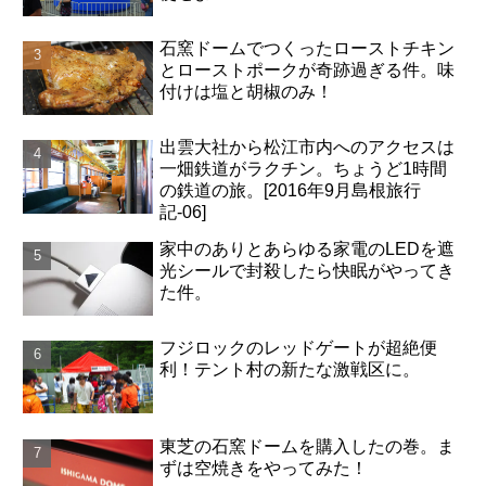
石窯ドームでつくったローストチキン
とローストポークが奇跡過ぎる件。味
付けは塩と胡椒のみ！
出雲大社から松江市内へのアクセスは
一畑鉄道がラクチン。ちょうど1時間
の鉄道の旅。[2016年9月島根旅行
記-06]
家中のありとあらゆる家電のLEDを遮
光シールで封殺したら快眠がやってき
た件。
フジロックのレッドゲートが超絶便
利！テント村の新たな激戦区に。
東芝の石窯ドームを購入したの巻。ま
ずは空焼きをやってみた！