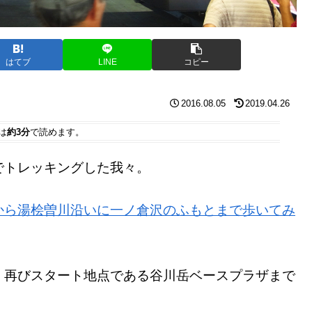
はてブ
LINE
コピー
2016.08.05
2019.04.26
は
約3分
で読めます。
でトレッキングした我々。
から湯桧曽川沿いに一ノ倉沢のふもとまで歩いてみ
、再びスタート地点である谷川岳ベースプラザまで