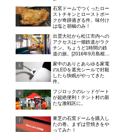
石窯ドームでつくったロー
ストチキンとローストポー
クが奇跡過ぎる件。味付け
は塩と胡椒のみ！
出雲大社から松江市内への
アクセスは一畑鉄道がラク
チン。ちょうど1時間の鉄
道の旅。[2016年9月島根旅
行記-06]
家中のありとあらゆる家電
のLEDを遮光シールで封殺
したら快眠がやってきた
件。
フジロックのレッドゲート
が超絶便利！テント村の新
たな激戦区に。
東芝の石窯ドームを購入し
たの巻。まずは空焼きをや
ってみた！