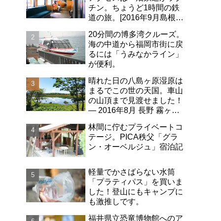
チン。ちょうど1時間の鉄
道の旅。[2016年9月島根旅
行記-06]
20分間の博多湾クルーズ。
海の中道から福岡市街に戻
るには「うみなかライン」
が便利。
晴れた日の八島ヶ原湿原は
まるでこの世の天国。車山
の山頂まで見渡せました！
― 2016年8月 長野 霧ヶ峰
高原 日帰り旅行記その2
林間に佇むプライベートコ
テージ。PICA秩父「グラ
ン・オーベルジュ」宿泊記
軽量でかさばらない水筒
「プラティパス」を買いま
した！登山にもキャンプに
も激推しです。
福井県立恐竜博物館へのア