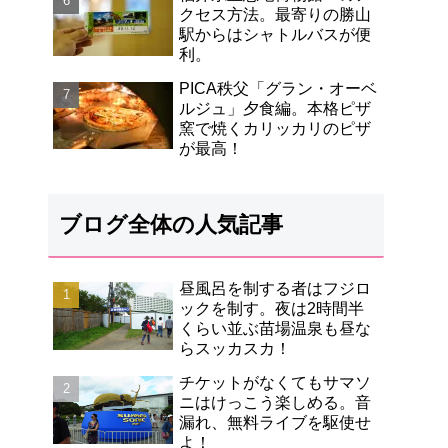
クセス方法。最寄りの勝山
駅からはシャトルバスが便
利。
PICA秩父「グラン・オーベ
ルジュ」夕食編。本格ピザ
窯で焼くカリッカリのピザ
が最高！
ブログ全体の人気記事
昼風呂を制する者はフジロ
ックを制す。夜は2時間半
くらい並ぶ苗場温泉も昼な
らスッカスカ！
チケットがなくてもサマソ
ニはけっこう楽しめる。音
漏れ、無料ライブを駆使せ
よ！