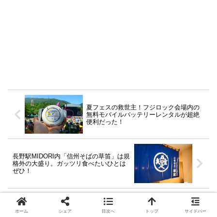
夏フェスの救世主！フジロック会場内の
無料モバイルバッテリーレンタルが超絶
便利だった！
長野駅MIDORI内「信州そばの草笛」は規
格外の大盛り。ガッツリ食べたいひとは
ぜひ！
ホーム
シェア
目次へ
トップ
サイドバー