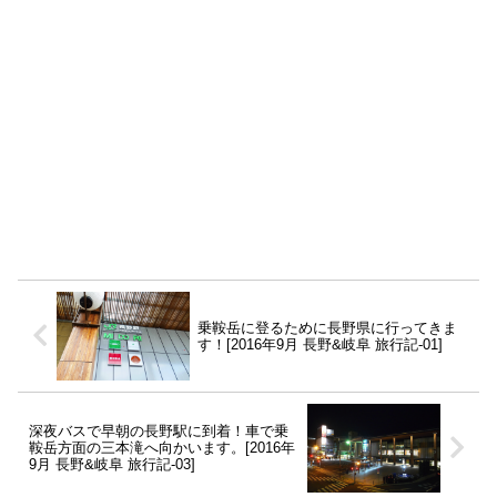
乗鞍岳に登るために長野県に行ってきま
す！[2016年9月 長野&岐阜 旅行記-01]
深夜バスで早朝の長野駅に到着！車で乗
鞍岳方面の三本滝へ向かいます。[2016年
9月 長野&岐阜 旅行記-03]