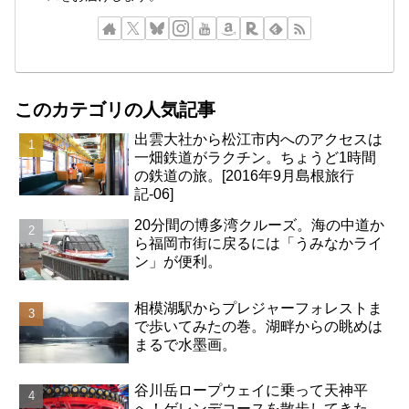
このカテゴリの人気記事
出雲大社から松江市内へのアクセスは
一畑鉄道がラクチン。ちょうど1時間
の鉄道の旅。[2016年9月島根旅行
記-06]
20分間の博多湾クルーズ。海の中道か
ら福岡市街に戻るには「うみなかライ
ン」が便利。
相模湖駅からプレジャーフォレストま
で歩いてみたの巻。湖畔からの眺めは
まるで水墨画。
谷川岳ロープウェイに乗って天神平
へ！ゲレンデコースを散歩してきた