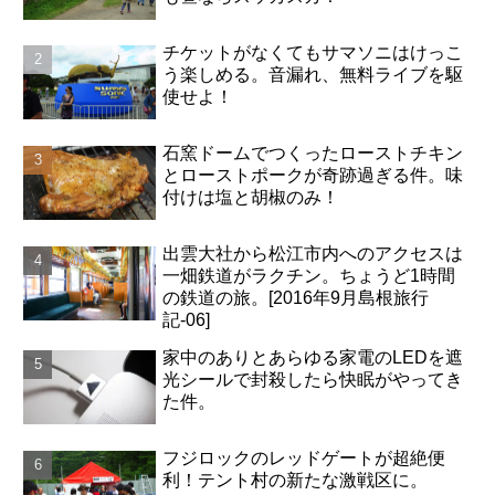
チケットがなくてもサマソニはけっこ
う楽しめる。音漏れ、無料ライブを駆
使せよ！
石窯ドームでつくったローストチキン
とローストポークが奇跡過ぎる件。味
付けは塩と胡椒のみ！
出雲大社から松江市内へのアクセスは
一畑鉄道がラクチン。ちょうど1時間
の鉄道の旅。[2016年9月島根旅行
記-06]
家中のありとあらゆる家電のLEDを遮
光シールで封殺したら快眠がやってき
た件。
フジロックのレッドゲートが超絶便
利！テント村の新たな激戦区に。