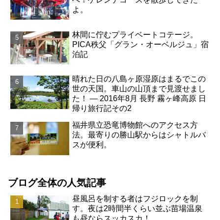
よ。
林間に佇むプライベートコテージ。
PICA秩父「グラン・オーベルジュ」宿
泊記
晴れた日の八島ヶ原湿原はまるでこの
世の天国。車山の山頂まで見渡せまし
た！ ― 2016年8月 長野 霧ヶ峰高原 日
帰り旅行記その2
福井県立恐竜博物館へのアクセス方
法。最寄りの勝山駅からはシャトルバ
スが便利。
ブログ全体の人気記事
昼風呂を制する者はフジロックを制
す。夜は2時間半くらい並ぶ苗場温泉
も昼ならスッカスカ！