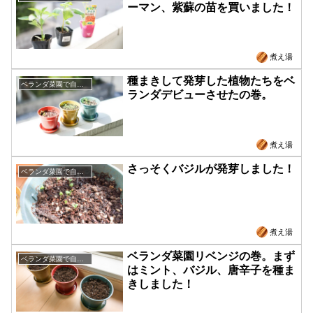
ーマン、紫蘇の苗を買いました！
煮え湯
種まきして発芽した植物たちをベ
ベランダ菜園で自給自足
ランダデビューさせたの巻。
煮え湯
さっそくバジルが発芽しました！
ベランダ菜園で自給自足
煮え湯
ベランダ菜園リベンジの巻。まず
ベランダ菜園で自給自足
はミント、バジル、唐辛子を種ま
きしました！