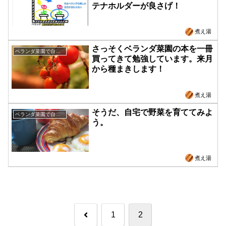
テナホルダーが良さげ！
煮え湯
さっそくベランダ菜園の本を一冊
ベランダ菜園で自給自足
買ってきて勉強しています。来月
から種まきします！
煮え湯
そうだ、自宅で野菜を育ててみよ
ベランダ菜園で自給自足
う。
煮え湯
前
1
2