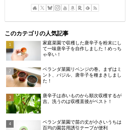
このカテゴリの人気記事
家庭菜園で収穫した唐辛子を粉末にし
て一味唐辛子を自作しました！めっち
ゃ辛い！
ベランダ菜園リベンジの巻。まずはミ
ント、バジル、唐辛子を種まきしまし
た！
唐辛子は赤いものから順次収穫するが
吉。洗うのは収穫直後がベスト！
ベランダ菜園で苗の丈が小さいうちは
百均の園芸用誘引テープが便利