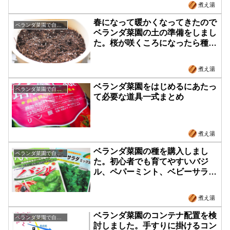
煮え湯
春になって暖かくなってきたので
ベランダ菜園で自給自足
ベランダ菜園の土の準備をしまし
た。桜が咲くころになったら種ま
きしよう！
煮え湯
ベランダ菜園をはじめるにあたっ
ベランダ菜園で自給自足
て必要な道具一式まとめ
煮え湯
ベランダ菜園の種を購入しまし
ベランダ菜園で自給自足
た。初心者でも育てやすいバジ
ル、ペパーミント、ベビーサラダ
ミックスからはじめます！
煮え湯
ベランダ菜園のコンテナ配置を検
ベランダ菜園で自給自足
討しました。手すりに掛けるコン