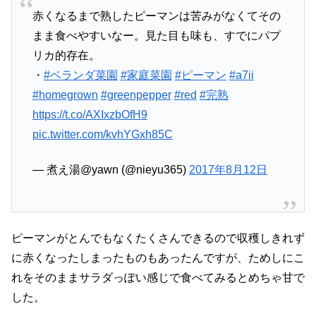
赤くなるまで熟したピーマンは苦みがなくてその
まま食べやすいなー。見た目も味も、すでにパプ
リカ的存在。
・
#ベランダ菜園
#家庭菜園
#ピーマン
#a7ii
#homegrown
#greenpepper
#red
#完熟
https://t.co/AXIxzbOfH9
pic.twitter.com/kvhYGxh85C
— 煮え湯@yawn (@nieyu365)
2017年8月12日
ピーマンがとんでもなくたくさんできるので収穫しきれず
に赤くなったしまったものもあったんですが、ためしにこ
れをそのままサラダっぽい感じで食べてみるとめちゃ甘で
した。