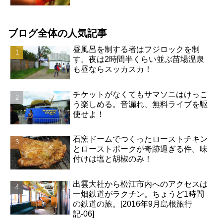
ブログ全体の人気記事
昼風呂を制する者はフジロックを制
す。夜は2時間半くらい並ぶ苗場温泉
も昼ならスッカスカ！
チケットがなくてもサマソニはけっこ
う楽しめる。音漏れ、無料ライブを駆
使せよ！
石窯ドームでつくったローストチキン
とローストポークが奇跡過ぎる件。味
付けは塩と胡椒のみ！
出雲大社から松江市内へのアクセスは
一畑鉄道がラクチン。ちょうど1時間
の鉄道の旅。[2016年9月島根旅行
記-06]