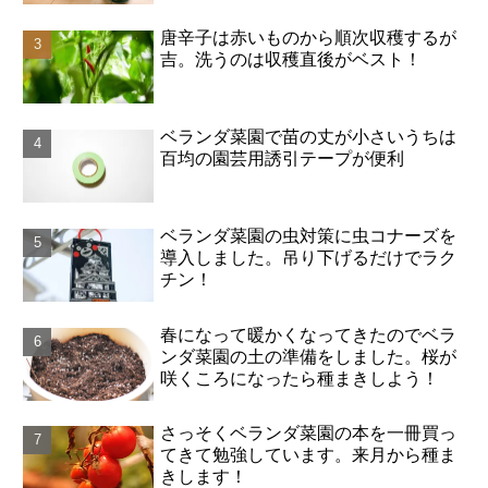
唐辛子は赤いものから順次収穫するが
吉。洗うのは収穫直後がベスト！
ベランダ菜園で苗の丈が小さいうちは
百均の園芸用誘引テープが便利
ベランダ菜園の虫対策に虫コナーズを
導入しました。吊り下げるだけでラク
チン！
春になって暖かくなってきたのでベラ
ンダ菜園の土の準備をしました。桜が
咲くころになったら種まきしよう！
さっそくベランダ菜園の本を一冊買っ
てきて勉強しています。来月から種ま
きします！