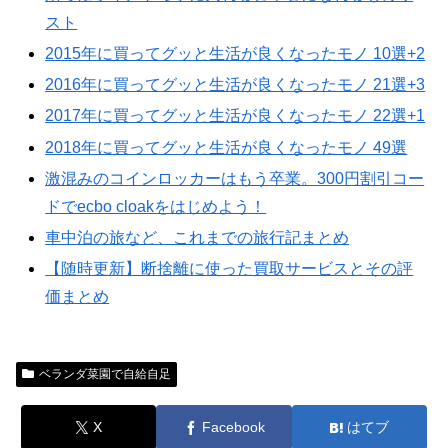
スト
2015年に買ってグッと生活が良くなったモノ 10選+2
2016年に買ってグッと生活が良くなったモノ 21選+3
2017年に買ってグッと生活が良くなったモノ 22選+1
2018年に買ってグッと生活が良くなったモノ 49選
激混みのコインロッカーはもう卒業。300円割引コー
ドでecbo cloakをはじめよう！
車中泊の旅など、これまでの旅行記まとめ
【随時更新】断捨離に使った買取サービスとその評
価まとめ
ベランダ菜園で自給自足
X
Facebook
はてブ