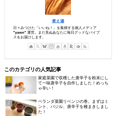
煮え湯
日々みつけた「いいね！」を集積する個人メディア
"yawn"
運営。まだ見ぬあなたに毎日グッドなバイブ
スをお届けします。
このカテゴリの人気記事
家庭菜園で収穫した唐辛子を粉末にし
て一味唐辛子を自作しました！めっち
ゃ辛い！
ベランダ菜園リベンジの巻。まずはミ
ント、バジル、唐辛子を種まきしまし
た！