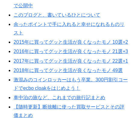
で公開中
このブログと、書いているひとについて
余ったポイントで手に入れると幸せになれるものリ
スト
2015年に買ってグッと生活が良くなったモノ 10選+2
2016年に買ってグッと生活が良くなったモノ 21選+3
2017年に買ってグッと生活が良くなったモノ 22選+1
2018年に買ってグッと生活が良くなったモノ 49選
激混みのコインロッカーはもう卒業。300円割引コー
ドでecbo cloakをはじめよう！
車中泊の旅など、これまでの旅行記まとめ
【随時更新】断捨離に使った買取サービスとその評
価まとめ