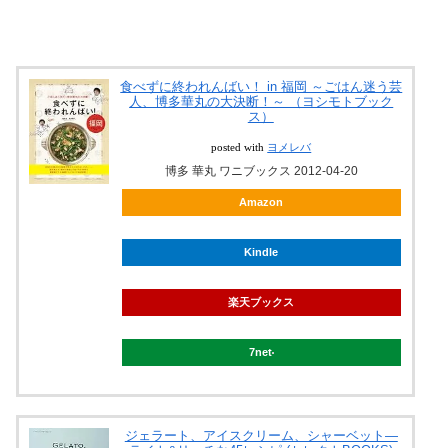
食べずに終われんばい！ in 福岡 ～ごはん迷う芸
人、博多華丸の大決断！～ （ヨシモトブック
ス）
posted with
ヨメレバ
博多 華丸 ワニブックス 2012-04-20
Amazon
Kindle
楽天ブックス
7net
ジェラート、アイスクリーム、シャーベット―