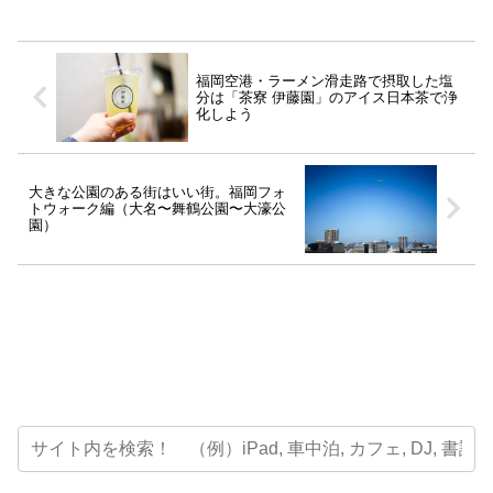
福岡空港・ラーメン滑走路で摂取した塩
分は「茶寮 伊藤園」のアイス日本茶で浄
化しよう
大きな公園のある街はいい街。福岡フォ
トウォーク編（大名〜舞鶴公園〜大濠公
園）