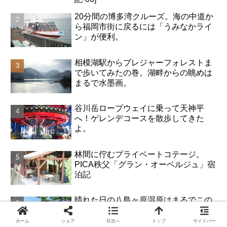
20分間の博多湾クルーズ。海の中道か
ら福岡市街に戻るには「うみなかライ
ン」が便利。
相模湖駅からプレジャーフォレストま
で歩いてみたの巻。湖畔からの眺めは
まるで水墨画。
谷川岳ロープウェイに乗って天神平
へ！ゲレンデコースを散歩してきた
よ。
林間に佇むプライベートコテージ。
PICA秩父「グラン・オーベルジュ」宿
泊記
晴れた日の八島ヶ原湿原はまるでこの
世の天国。車山の山頂まで見渡せまし
た！ ― 2016年8月 長野 霧ヶ峰高原 日
ホーム
シェア
目次へ
トップ
サイドバー