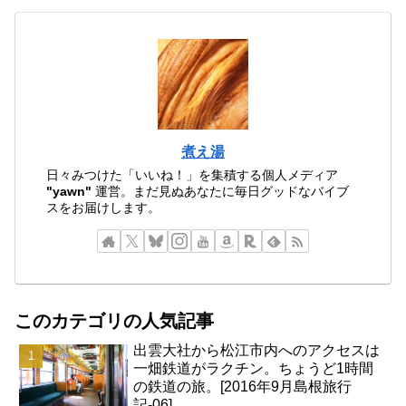
煮え湯
日々みつけた「いいね！」を集積する個人メディア
"yawn"
運営。まだ見ぬあなたに毎日グッドなバイブ
スをお届けします。
このカテゴリの人気記事
出雲大社から松江市内へのアクセスは
一畑鉄道がラクチン。ちょうど1時間
の鉄道の旅。[2016年9月島根旅行
記-06]