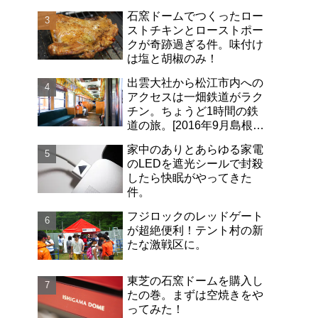
石窯ドームでつくったロー
ストチキンとローストポー
クが奇跡過ぎる件。味付け
は塩と胡椒のみ！
出雲大社から松江市内への
アクセスは一畑鉄道がラク
チン。ちょうど1時間の鉄
道の旅。[2016年9月島根旅
行記-06]
家中のありとあらゆる家電
のLEDを遮光シールで封殺
したら快眠がやってきた
件。
フジロックのレッドゲート
が超絶便利！テント村の新
たな激戦区に。
東芝の石窯ドームを購入し
たの巻。まずは空焼きをや
ってみた！