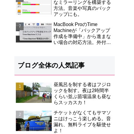
なミラーリングを構築する
方法。音楽や写真のバック
アップにも。
MacBook ProのTime
Machineが「バックアップ
作成を準備中」から進まな
い場合の対応方法。外付け
HDDフォーマット・Mac電
源再起動・熱が引くまで待
ったら回復。
ブログ全体の人気記事
昼風呂を制する者はフジロ
ックを制す。夜は2時間半
くらい並ぶ苗場温泉も昼な
らスッカスカ！
チケットがなくてもサマソ
ニはけっこう楽しめる。音
漏れ、無料ライブを駆使せ
よ！