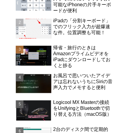
可能なiPhoneの片手キーボ
ードが便利
iPadの「分割キーボード」
でのフリック入力が超爆速
な件。位置調整も可能！
帰省・旅行のときは
Amazonプライムビデオを
iPadにダウンロードしてお
くと捗る
お風呂で思いついたアイデ
アは忘れないうちにSiriの音
声入力でメモすると便利
Logicool MX Masterの接続
をUnifyingとBluetoothで切
り替える方法（macOS版）
2台のディスク間で定期的