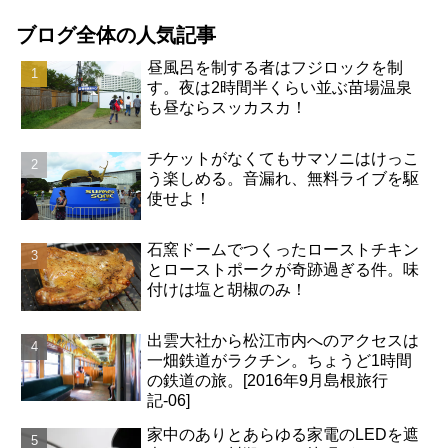
ブログ全体の人気記事
昼風呂を制する者はフジロックを制
す。夜は2時間半くらい並ぶ苗場温泉
も昼ならスッカスカ！
チケットがなくてもサマソニはけっこ
う楽しめる。音漏れ、無料ライブを駆
使せよ！
石窯ドームでつくったローストチキン
とローストポークが奇跡過ぎる件。味
付けは塩と胡椒のみ！
出雲大社から松江市内へのアクセスは
一畑鉄道がラクチン。ちょうど1時間
の鉄道の旅。[2016年9月島根旅行
記-06]
家中のありとあらゆる家電のLEDを遮