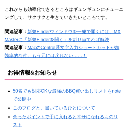
これからも効率化できるところはギュンギュンにチューニ
ングして、サクサクと生きていきたいところです。
関連記事：
新規Finderウィンドウを一発で開くには、MX
Masterに「新規Finderを開く」を割り当てれば解決
関連記事：
MacのControl系文字入力ショートカットが超
効率的な件。もう元には戻れない……！
お得情報&お知らせ
50名でも対応OKな最強のBBQ買い出しリストをnote
で公開中
このブログと、書いているひとについて
余ったポイントで手に入れると幸せになれるものリ
スト