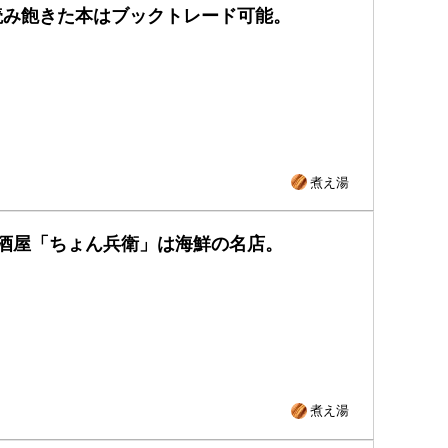
読み飽きた本はブックトレード可能。
煮え湯
酒屋「ちょん兵衛」は海鮮の名店。
煮え湯