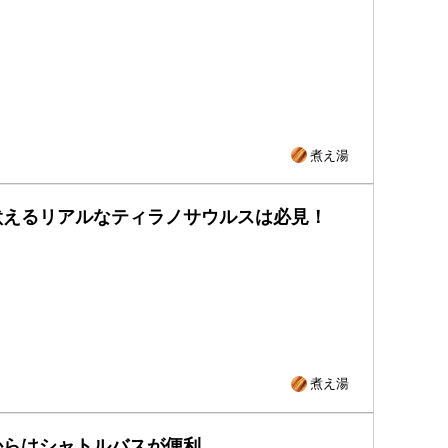
煮え湯
吠えるリアルなティラノサウルスは必見！
煮え湯
からはシャトルバスが便利。