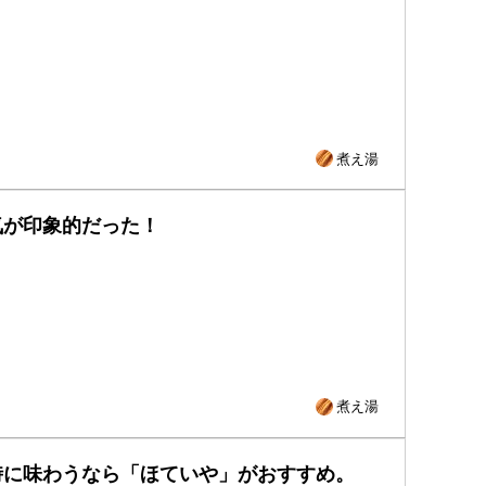
煮え湯
気が印象的だった！
煮え湯
時に味わうなら「ほていや」がおすすめ。