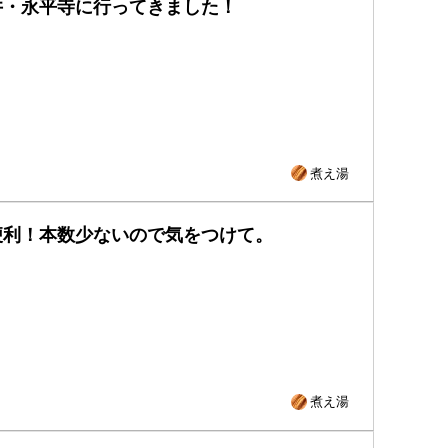
井・永平寺に行ってきました！
煮え湯
便利！本数少ないので気をつけて。
煮え湯