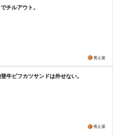
D」でチルアウト。
煮え湯
能登牛ビフカツサンドは外せない。
煮え湯