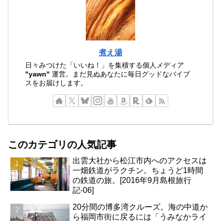
煮え湯
日々みつけた「いいね！」を集積する個人メディア
"yawn"
運営。まだ見ぬあなたに毎日グッドなバイブ
スをお届けします。
このカテゴリの人気記事
出雲大社から松江市内へのアクセスは
一畑鉄道がラクチン。ちょうど1時間
の鉄道の旅。[2016年9月島根旅行
記-06]
20分間の博多湾クルーズ。海の中道か
ら福岡市街に戻るには「うみなかライ