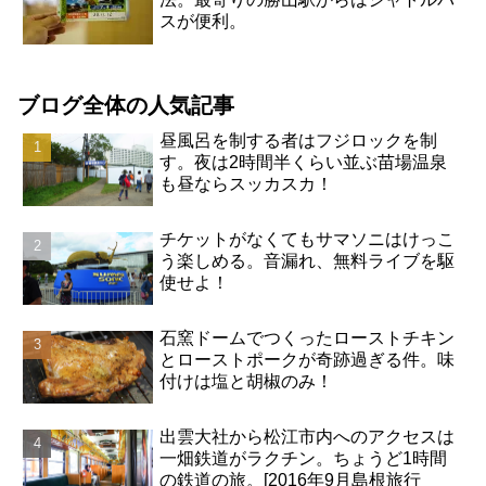
スが便利。
ブログ全体の人気記事
昼風呂を制する者はフジロックを制
す。夜は2時間半くらい並ぶ苗場温泉
も昼ならスッカスカ！
チケットがなくてもサマソニはけっこ
う楽しめる。音漏れ、無料ライブを駆
使せよ！
石窯ドームでつくったローストチキン
とローストポークが奇跡過ぎる件。味
付けは塩と胡椒のみ！
出雲大社から松江市内へのアクセスは
一畑鉄道がラクチン。ちょうど1時間
の鉄道の旅。[2016年9月島根旅行