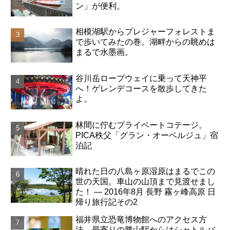
ン」が便利。
相模湖駅からプレジャーフォレストま
で歩いてみたの巻。湖畔からの眺めは
まるで水墨画。
谷川岳ロープウェイに乗って天神平
へ！ゲレンデコースを散歩してきた
よ。
林間に佇むプライベートコテージ。
PICA秩父「グラン・オーベルジュ」宿
泊記
晴れた日の八島ヶ原湿原はまるでこの
世の天国。車山の山頂まで見渡せまし
た！ ― 2016年8月 長野 霧ヶ峰高原 日
帰り旅行記その2
福井県立恐竜博物館へのアクセス方
法。最寄りの勝山駅からはシャトルバ