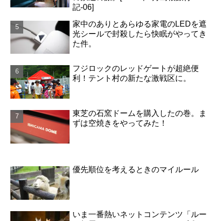
記-06]
家中のありとあらゆる家電のLEDを遮
光シールで封殺したら快眠がやってき
た件。
フジロックのレッドゲートが超絶便
利！テント村の新たな激戦区に。
東芝の石窯ドームを購入したの巻。ま
ずは空焼きをやってみた！
優先順位を考えるときのマイルール
いま一番熱いネットコンテンツ「ルー