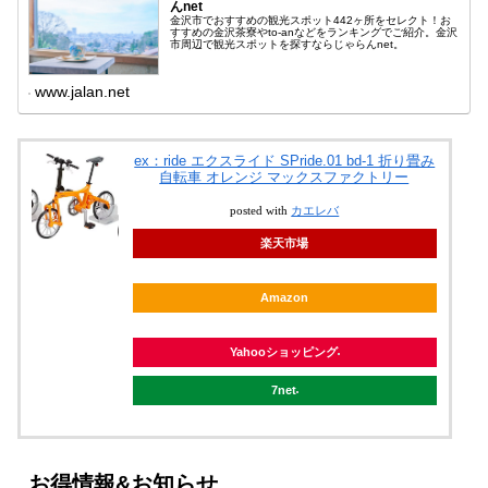
んnet
金沢市でおすすめの観光スポット442ヶ所をセレクト！お
すすめの金沢茶寮やto-anなどをランキングでご紹介。金沢
市周辺で観光スポットを探すならじゃらんnet。
www.jalan.net
ex：ride エクスライド SPride.01 bd-1 折り畳み
自転車 オレンジ マックスファクトリー
posted with
カエレバ
楽天市場
Amazon
Yahooショッピング
7net
お得情報&お知らせ