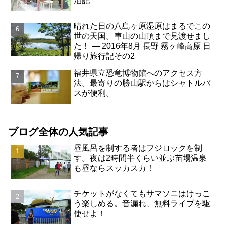
泊記
晴れた日の八島ヶ原湿原はまるでこの
世の天国。車山の山頂まで見渡せまし
た！ ― 2016年8月 長野 霧ヶ峰高原 日
帰り旅行記その2
福井県立恐竜博物館へのアクセス方
法。最寄りの勝山駅からはシャトルバ
スが便利。
ブログ全体の人気記事
昼風呂を制する者はフジロックを制
す。夜は2時間半くらい並ぶ苗場温泉
も昼ならスッカスカ！
チケットがなくてもサマソニはけっこ
う楽しめる。音漏れ、無料ライブを駆
使せよ！