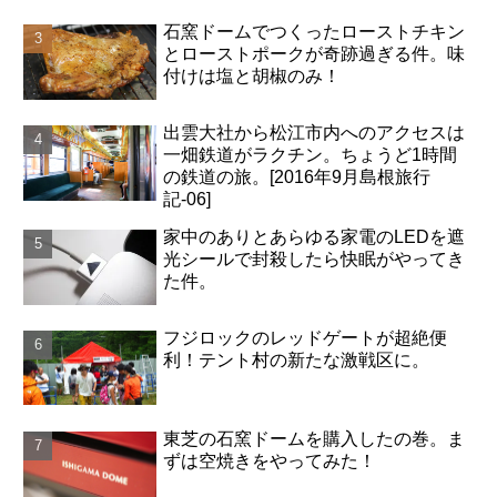
石窯ドームでつくったローストチキン
とローストポークが奇跡過ぎる件。味
付けは塩と胡椒のみ！
出雲大社から松江市内へのアクセスは
一畑鉄道がラクチン。ちょうど1時間
の鉄道の旅。[2016年9月島根旅行
記-06]
家中のありとあらゆる家電のLEDを遮
光シールで封殺したら快眠がやってき
た件。
フジロックのレッドゲートが超絶便
利！テント村の新たな激戦区に。
東芝の石窯ドームを購入したの巻。ま
ずは空焼きをやってみた！