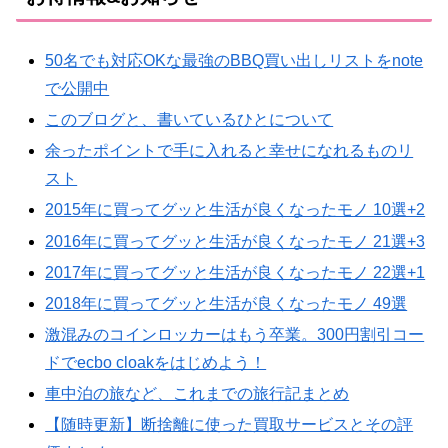
50名でも対応OKな最強のBBQ買い出しリストをnote
で公開中
このブログと、書いているひとについて
余ったポイントで手に入れると幸せになれるものリ
スト
2015年に買ってグッと生活が良くなったモノ 10選+2
2016年に買ってグッと生活が良くなったモノ 21選+3
2017年に買ってグッと生活が良くなったモノ 22選+1
2018年に買ってグッと生活が良くなったモノ 49選
激混みのコインロッカーはもう卒業。300円割引コー
ドでecbo cloakをはじめよう！
車中泊の旅など、これまでの旅行記まとめ
【随時更新】断捨離に使った買取サービスとその評