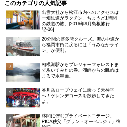
このカテゴリの人気記事
出雲大社から松江市内へのアクセスは
一畑鉄道がラクチン。ちょうど1時間
の鉄道の旅。[2016年9月島根旅行
記-06]
20分間の博多湾クルーズ。海の中道か
ら福岡市街に戻るには「うみなかライ
ン」が便利。
相模湖駅からプレジャーフォレストま
で歩いてみたの巻。湖畔からの眺めは
まるで水墨画。
谷川岳ロープウェイに乗って天神平
へ！ゲレンデコースを散歩してきた
よ。
林間に佇むプライベートコテージ。
PICA秩父「グラン・オーベルジュ」宿