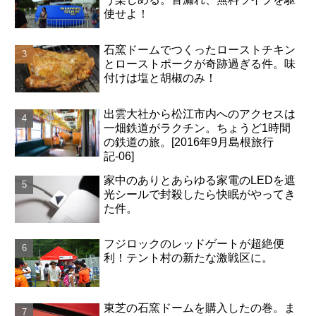
使せよ！
石窯ドームでつくったローストチキン
とローストポークが奇跡過ぎる件。味
付けは塩と胡椒のみ！
出雲大社から松江市内へのアクセスは
一畑鉄道がラクチン。ちょうど1時間
の鉄道の旅。[2016年9月島根旅行
記-06]
家中のありとあらゆる家電のLEDを遮
光シールで封殺したら快眠がやってき
た件。
フジロックのレッドゲートが超絶便
利！テント村の新たな激戦区に。
東芝の石窯ドームを購入したの巻。ま