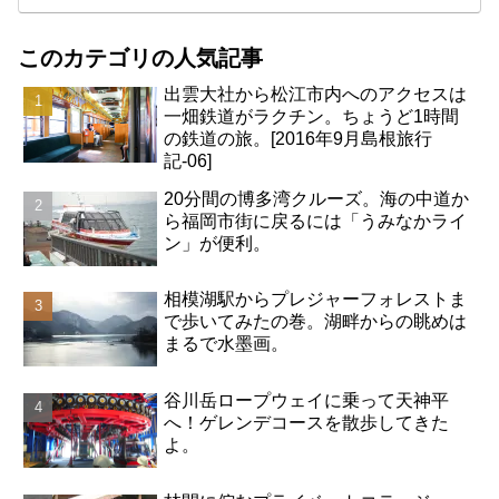
このカテゴリの人気記事
出雲大社から松江市内へのアクセスは
一畑鉄道がラクチン。ちょうど1時間
の鉄道の旅。[2016年9月島根旅行
記-06]
20分間の博多湾クルーズ。海の中道か
ら福岡市街に戻るには「うみなかライ
ン」が便利。
相模湖駅からプレジャーフォレストま
で歩いてみたの巻。湖畔からの眺めは
まるで水墨画。
谷川岳ロープウェイに乗って天神平
へ！ゲレンデコースを散歩してきた
よ。