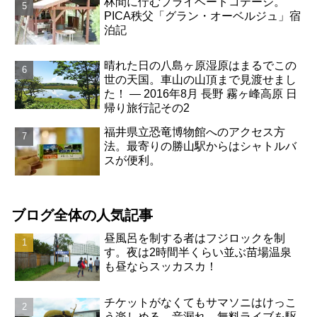
林間に佇むプライベートコテージ。
PICA秩父「グラン・オーベルジュ」宿
泊記
晴れた日の八島ヶ原湿原はまるでこの
世の天国。車山の山頂まで見渡せまし
た！ ― 2016年8月 長野 霧ヶ峰高原 日
帰り旅行記その2
福井県立恐竜博物館へのアクセス方
法。最寄りの勝山駅からはシャトルバ
スが便利。
ブログ全体の人気記事
昼風呂を制する者はフジロックを制
す。夜は2時間半くらい並ぶ苗場温泉
も昼ならスッカスカ！
チケットがなくてもサマソニはけっこ
う楽しめる。音漏れ、無料ライブを駆