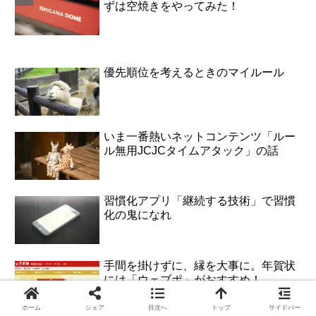
ずは空焼きをやってみた！
優先順位を考えるときのマイルール
いま一番熱いネットコンテンツ「ルー
ル無用JCJCタイムアタック」の話
習慣化アプリ「継続する技術」で習慣
化の鬼になれ
手間を掛けずに、縁を大事に。年賀状
には「ウェブポ」がおすすめ！
ホーム
シェア
目次へ
トップ
サイドバー