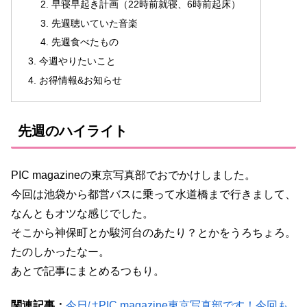
早寝早起き計画（22時前就寝、6時前起床）
先週聴いていた音楽
先週食べたもの
今週やりたいこと
お得情報&お知らせ
先週のハイライト
PIC magazineの東京写真部でおでかけしました。
今回は池袋から都営バスに乗って水道橋まで行きまして、
なんともオツな感じでした。
そこから神保町とか駿河台のあたり？とかをうろちょろ。
たのしかったなー。
あとで記事にまとめるつもり。
関連記事：
今日はPIC magazine東京写真部です！今回も