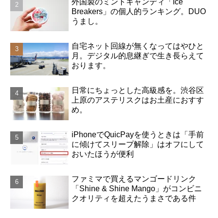
外国製のミントキャンディ「Ice
Breakers」の個人的ランキング。DUO
うまし。
自宅ネット回線が無くなってはやひと
月。デジタル的息継ぎで生き長らえて
おります。
日常にちょっとした高級感を。渋谷区
上原のアステリスクはお土産におすす
め。
iPhoneでQuicPayを使うときは「手前
に傾けてスリープ解除」はオフにして
おいたほうが便利
ファミマで買えるマンゴードリンク
「Shine & Shine Mango」がコンビニ
クオリティを超えたうまさである件