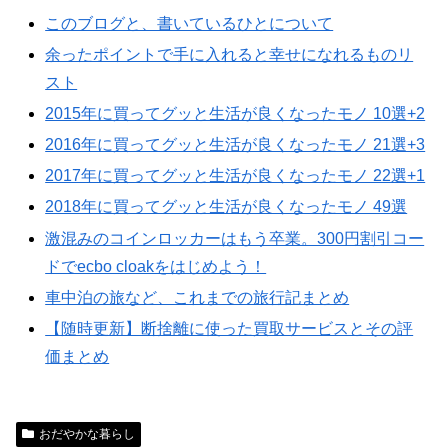
このブログと、書いているひとについて
余ったポイントで手に入れると幸せになれるものリ
スト
2015年に買ってグッと生活が良くなったモノ 10選+2
2016年に買ってグッと生活が良くなったモノ 21選+3
2017年に買ってグッと生活が良くなったモノ 22選+1
2018年に買ってグッと生活が良くなったモノ 49選
激混みのコインロッカーはもう卒業。300円割引コー
ドでecbo cloakをはじめよう！
車中泊の旅など、これまでの旅行記まとめ
【随時更新】断捨離に使った買取サービスとその評
価まとめ
おだやかな暮らし