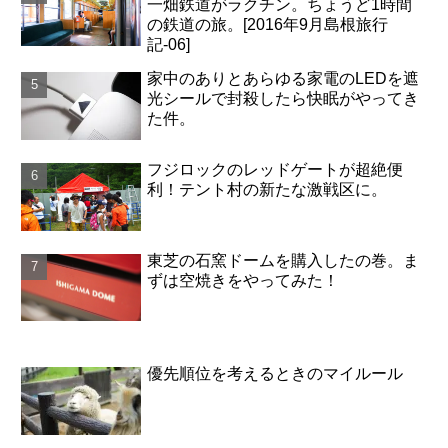
一畑鉄道がラクチン。ちょうど1時間
の鉄道の旅。[2016年9月島根旅行
記-06]
家中のありとあらゆる家電のLEDを遮
光シールで封殺したら快眠がやってき
た件。
フジロックのレッドゲートが超絶便
利！テント村の新たな激戦区に。
東芝の石窯ドームを購入したの巻。ま
ずは空焼きをやってみた！
優先順位を考えるときのマイルール