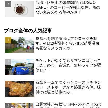
台湾・阿里山の爐鍋咖啡（LUGUO
CAFE）のコーヒーが極上な件。角の
ない丸みのある華やかさ！
ブログ全体の人気記事
昼風呂を制する者はフジロックを制
す。夜は2時間半くらい並ぶ苗場温泉
も昼ならスッカスカ！
チケットがなくてもサマソニはけっこ
う楽しめる。音漏れ、無料ライブを駆
使せよ！
石窯ドームでつくったローストチキン
とローストポークが奇跡過ぎる件。味
付けは塩と胡椒のみ！
出雲大社から松江市内へのアクセスは