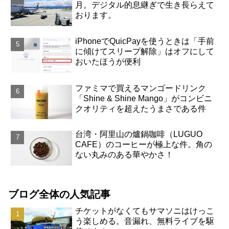
月。デジタル的息継ぎで生き長らえて
おります。
iPhoneでQuicPayを使うときは「手前
に傾けてスリープ解除」はオフにして
おいたほうが便利
ファミマで買えるマンゴードリンク
「Shine & Shine Mango」がコンビニ
クオリティを超えたうまさである件
台湾・阿里山の爐鍋咖啡（LUGUO
CAFE）のコーヒーが極上な件。角の
ない丸みのある華やかさ！
ブログ全体の人気記事
チケットがなくてもサマソニはけっこ
う楽しめる。音漏れ、無料ライブを駆