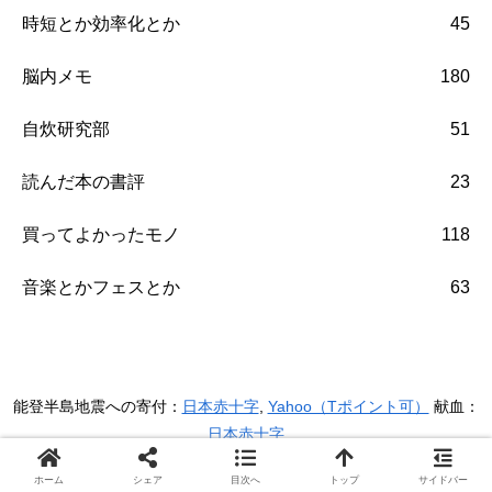
時短とか効率化とか
45
脳内メモ
180
自炊研究部
51
読んだ本の書評
23
買ってよかったモノ
118
音楽とかフェスとか
63
能登半島地震への寄付：
日本赤十字
,
Yahoo（Tポイント可）
献血：
日本赤十字
Copyright © yawn All Rights Reserved.
ホーム
シェア
目次へ
トップ
サイドバー