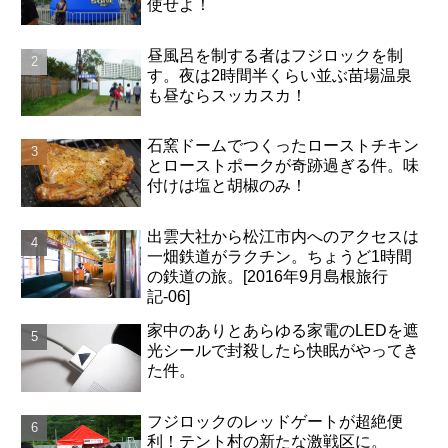
使せよ！
昼風呂を制する者はフジロックを制
す。夜は2時間半くらい並ぶ苗場温泉
も昼ならスッカスカ！
石窯ドームでつくったローストチキン
とローストポークが奇跡過ぎる件。味
付けは塩と胡椒のみ！
出雲大社から松江市内へのアクセスは
一畑鉄道がラクチン。ちょうど1時間
の鉄道の旅。[2016年9月島根旅行
記-06]
家中のありとあらゆる家電のLEDを遮
光シールで封殺したら快眠がやってき
た件。
フジロックのレッドゲートが超絶便
利！テント村の新たな激戦区に。