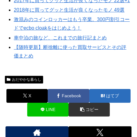
2017年に買ってグッと生活が良くなったモノ 22選+1
2018年に買ってグッと生活が良くなったモノ 49選
激混みのコインロッカーはもう卒業。300円割引コー
ドでecbo cloakをはじめよう！
車中泊の旅など、これまでの旅行記まとめ
【随時更新】断捨離に使った買取サービスとその評
価まとめ
おだやかな暮らし
X
Facebook
はてブ
LINE
コピー