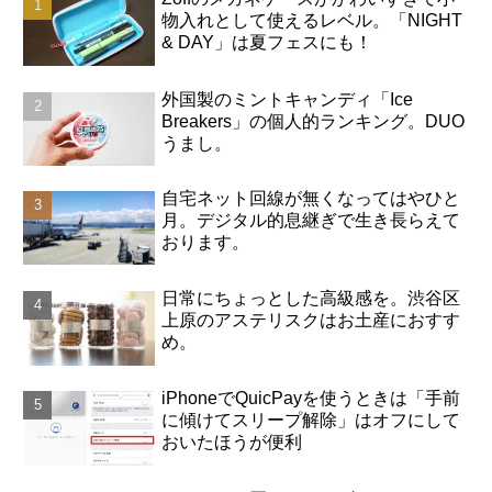
物入れとして使えるレベル。「NIGHT
& DAY」は夏フェスにも！
外国製のミントキャンディ「Ice
Breakers」の個人的ランキング。DUO
うまし。
自宅ネット回線が無くなってはやひと
月。デジタル的息継ぎで生き長らえて
おります。
日常にちょっとした高級感を。渋谷区
上原のアステリスクはお土産におすす
め。
iPhoneでQuicPayを使うときは「手前
に傾けてスリープ解除」はオフにして
おいたほうが便利