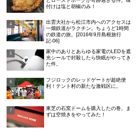
とローストポークが奇跡過ぎる件。味
付けは塩と胡椒のみ！
出雲大社から松江市内へのアクセスは
一畑鉄道がラクチン。ちょうど1時間
の鉄道の旅。[2016年9月島根旅行
記-06]
家中のありとあらゆる家電のLEDを遮
光シールで封殺したら快眠がやってき
た件。
フジロックのレッドゲートが超絶便
利！テント村の新たな激戦区に。
東芝の石窯ドームを購入したの巻。ま
ずは空焼きをやってみた！