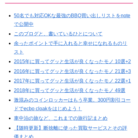
50名でも対応OKな最強のBBQ買い出しリストをnote
で公開中
このブログと、書いているひとについて
余ったポイントで手に入れると幸せになれるものリ
スト
2015年に買ってグッと生活が良くなったモノ 10選+2
2016年に買ってグッと生活が良くなったモノ 21選+3
2017年に買ってグッと生活が良くなったモノ 22選+1
2018年に買ってグッと生活が良くなったモノ 49選
激混みのコインロッカーはもう卒業。300円割引コー
ドでecbo cloakをはじめよう！
車中泊の旅など、これまでの旅行記まとめ
【随時更新】断捨離に使った買取サービスとその評
価まとめ