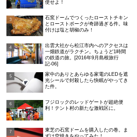
使せよ！
石窯ドームでつくったローストチキン
とローストポークが奇跡過ぎる件。味
付けは塩と胡椒のみ！
出雲大社から松江市内へのアクセスは
一畑鉄道がラクチン。ちょうど1時間
の鉄道の旅。[2016年9月島根旅行
記-06]
家中のありとあらゆる家電のLEDを遮
光シールで封殺したら快眠がやってき
た件。
フジロックのレッドゲートが超絶便
利！テント村の新たな激戦区に。
東芝の石窯ドームを購入したの巻。ま
ずは空焼きをやってみた！