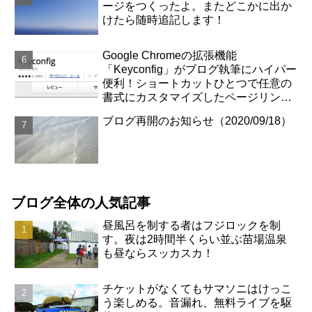
ージをつくったよ。またどこかに出か
けたら随時追記します！
Google Chromeの拡張機能
「Keyconfig」がブログ執筆にハイパー
便利！ショートカットひとつで任意の
書式にカスタマイズしたページリンク
が取得できます！
ブログ再開のお知らせ（2020/09/18）
ブログ全体の人気記事
昼風呂を制する者はフジロックを制
す。夜は2時間半くらい並ぶ苗場温泉
も昼ならスッカスカ！
チケットがなくてもサマソニはけっこ
う楽しめる。音漏れ、無料ライブを駆