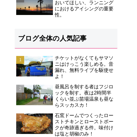
おいてほしい、ランニング
におけるアイシングの重要
性。
ブログ全体の人気記事
チケットがなくてもサマソ
ニはけっこう楽しめる。音
漏れ、無料ライブを駆使せ
よ！
昼風呂を制する者はフジロ
ックを制す。夜は2時間半
くらい並ぶ苗場温泉も昼な
らスッカスカ！
石窯ドームでつくったロー
ストチキンとローストポー
クが奇跡過ぎる件。味付け
は塩と胡椒のみ！