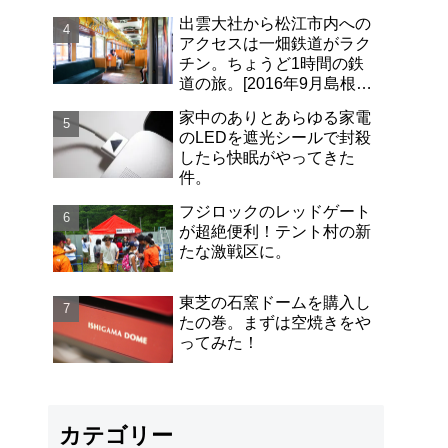
出雲大社から松江市内への
アクセスは一畑鉄道がラク
チン。ちょうど1時間の鉄
道の旅。[2016年9月島根旅
行記-06]
家中のありとあらゆる家電
のLEDを遮光シールで封殺
したら快眠がやってきた
件。
フジロックのレッドゲート
が超絶便利！テント村の新
たな激戦区に。
東芝の石窯ドームを購入し
たの巻。まずは空焼きをや
ってみた！
カテゴリー