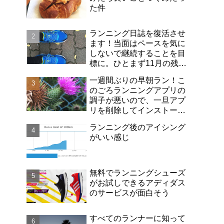
た件
ランニング日誌を復活させ
ます！当面はペースを気に
しないで継続することを目
標に。ひとまず11月の残り
は毎日走って、今月は20キ
一週間ぶりの早朝ラン！こ
ロ走りたいなー。
のごろランニングアプリの
調子が悪いので、一旦アプ
リを削除してインストール
し直しました。
ランニング後のアイシング
がいい感じ
無料でランニングシューズ
がお試しできるアディダス
のサービスが面白そう
すべてのランナーに知って