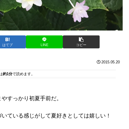
はてブ
LINE
コピー
2015.05.20
は
約1分
で読めます。
まやすっかり初夏手前だ。
づいている感じがして夏好きとしては嬉しい！