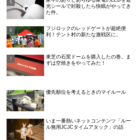
光シールで封殺したら快眠がやってき
た件。
フジロックのレッドゲートが超絶便
利！テント村の新たな激戦区に。
東芝の石窯ドームを購入したの巻。ま
ずは空焼きをやってみた！
優先順位を考えるときのマイルール
いま一番熱いネットコンテンツ「ルー
ル無用JCJCタイムアタック」の話