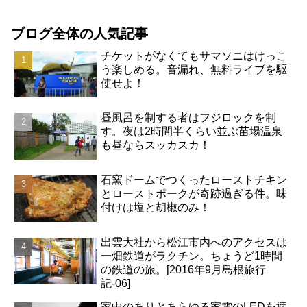
ブログ全体の人気記事
チケットがなくてもサマソニはけっこ
う楽しめる。音漏れ、無料ライブを駆
使せよ！
昼風呂を制する者はフジロックを制
す。夜は2時間半くらい並ぶ苗場温泉
も昼ならスッカスカ！
石窯ドームでつくったローストチキン
とローストポークが奇跡過ぎる件。味
付けは塩と胡椒のみ！
出雲大社から松江市内へのアクセスは
一畑鉄道がラクチン。ちょうど1時間
の鉄道の旅。[2016年9月島根旅行
記-06]
家中のありとあらゆる家電のLEDを遮