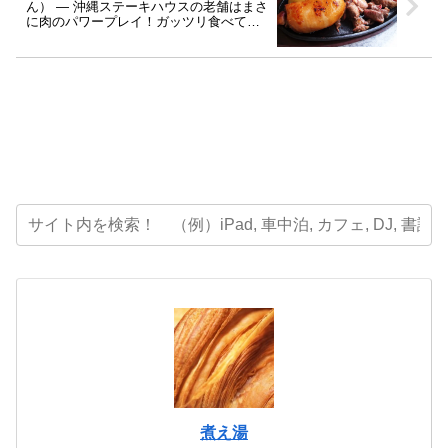
ん） ― 沖縄ステーキハウスの老舗はまさ
に肉のパワープレイ！ガッツリ食べて大
満足！[2016年1月沖縄旅行記-02]
煮え湯