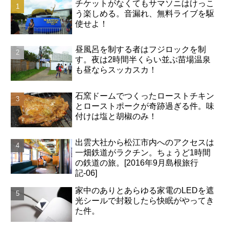
チケットがなくてもサマソニはけっこ
う楽しめる。音漏れ、無料ライブを駆
使せよ！
昼風呂を制する者はフジロックを制
す。夜は2時間半くらい並ぶ苗場温泉
も昼ならスッカスカ！
石窯ドームでつくったローストチキン
とローストポークが奇跡過ぎる件。味
付けは塩と胡椒のみ！
出雲大社から松江市内へのアクセスは
一畑鉄道がラクチン。ちょうど1時間
の鉄道の旅。[2016年9月島根旅行
記-06]
家中のありとあらゆる家電のLEDを遮
光シールで封殺したら快眠がやってき
た件。