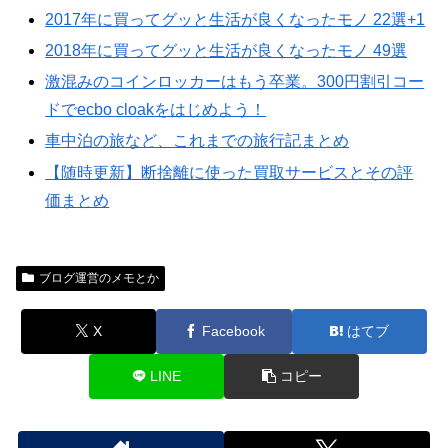
2017年に買ってグッと生活が良くなったモノ 22選+1
2018年に買ってグッと生活が良くなったモノ 49選
激混みのコインロッカーはもう卒業。300円割引コー
ドでecbo cloakをはじめよう！
車中泊の旅など、これまでの旅行記まとめ
【随時更新】断捨離に使った買取サービスとその評
価まとめ
ブログ運営のメモとか
X
Facebook
はてブ
LINE
コピー