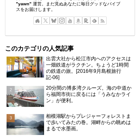
"yawn"
運営。まだ見ぬあなたに毎日グッドなバイブ
スをお届けします。
このカテゴリの人気記事
出雲大社から松江市内へのアクセスは
一畑鉄道がラクチン。ちょうど1時間
の鉄道の旅。[2016年9月島根旅行
記-06]
20分間の博多湾クルーズ。海の中道か
ら福岡市街に戻るには「うみなかライ
ン」が便利。
相模湖駅からプレジャーフォレストま
で歩いてみたの巻。湖畔からの眺めは
まるで水墨画。