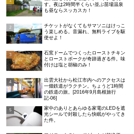
す。夜は2時間半くらい並ぶ苗場温泉
も昼ならスッカスカ！
チケットがなくてもサマソニはけっこ
う楽しめる。音漏れ、無料ライブを駆
使せよ！
石窯ドームでつくったローストチキン
とローストポークが奇跡過ぎる件。味
付けは塩と胡椒のみ！
出雲大社から松江市内へのアクセスは
一畑鉄道がラクチン。ちょうど1時間
の鉄道の旅。[2016年9月島根旅行
記-06]
家中のありとあらゆる家電のLEDを遮
光シールで封殺したら快眠がやってき
た件。