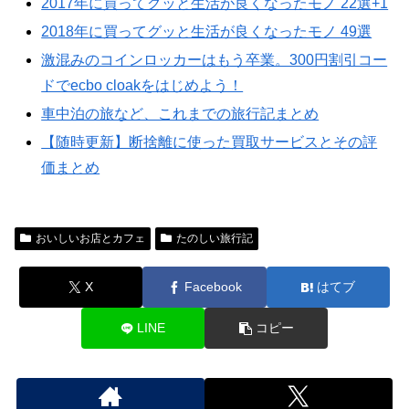
2017年に買ってグッと生活が良くなったモノ 22選+1
2018年に買ってグッと生活が良くなったモノ 49選
激混みのコインロッカーはもう卒業。300円割引コー
ドでecbo cloakをはじめよう！
車中泊の旅など、これまでの旅行記まとめ
【随時更新】断捨離に使った買取サービスとその評
価まとめ
おいしいお店とカフェ
たのしい旅行記
X
Facebook
はてブ
LINE
コピー