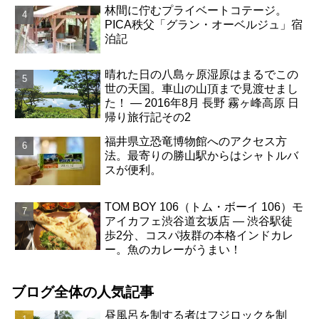
林間に佇むプライベートコテージ。
PICA秩父「グラン・オーベルジュ」宿
泊記
晴れた日の八島ヶ原湿原はまるでこの
世の天国。車山の山頂まで見渡せまし
た！ ― 2016年8月 長野 霧ヶ峰高原 日
帰り旅行記その2
福井県立恐竜博物館へのアクセス方
法。最寄りの勝山駅からはシャトルバ
スが便利。
TOM BOY 106（トム・ボーイ 106）モ
アイカフェ渋谷道玄坂店 ― 渋谷駅徒
歩2分、コスパ抜群の本格インドカレ
ー。魚のカレーがうまい！
ブログ全体の人気記事
昼風呂を制する者はフジロックを制