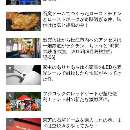
石窯ドームでつくったローストチキン
とローストポークが奇跡過ぎる件。味
付けは塩と胡椒のみ！
出雲大社から松江市内へのアクセスは
一畑鉄道がラクチン。ちょうど1時間
の鉄道の旅。[2016年9月島根旅行
記-06]
家中のありとあらゆる家電のLEDを遮
光シールで封殺したら快眠がやってき
た件。
フジロックのレッドゲートが超絶便
利！テント村の新たな激戦区に。
東芝の石窯ドームを購入したの巻。ま
ずは空焼きをやってみた！