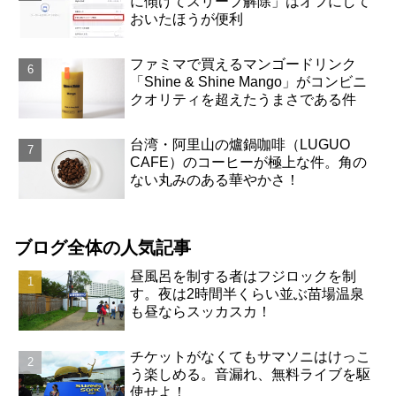
に傾けてスリープ解除」はオフにして
おいたほうが便利
ファミマで買えるマンゴードリンク
「Shine & Shine Mango」がコンビニ
クオリティを超えたうまさである件
台湾・阿里山の爐鍋咖啡（LUGUO
CAFE）のコーヒーが極上な件。角の
ない丸みのある華やかさ！
ブログ全体の人気記事
昼風呂を制する者はフジロックを制
す。夜は2時間半くらい並ぶ苗場温泉
も昼ならスッカスカ！
チケットがなくてもサマソニはけっこ
う楽しめる。音漏れ、無料ライブを駆
使せよ！