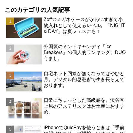
このカテゴリの人気記事
Zoffのメガネケースがかわいすぎて小
物入れとして使えるレベル。「NIGHT
& DAY」は夏フェスにも！
外国製のミントキャンディ「Ice
Breakers」の個人的ランキング。DUO
うまし。
自宅ネット回線が無くなってはやひと
月。デジタル的息継ぎで生き長らえて
おります。
日常にちょっとした高級感を。渋谷区
上原のアステリスクはお土産におすす
め。
iPhoneでQuicPayを使うときは「手前