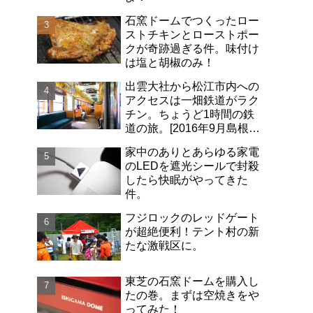
石窯ドームでつくったロー
ストチキンとローストポー
クが奇跡過ぎる件。味付け
は塩と胡椒のみ！
出雲大社から松江市内への
アクセスは一畑鉄道がラク
チン。ちょうど1時間の鉄
道の旅。[2016年9月島根旅
行記-06]
家中のありとあらゆる家電
のLEDを遮光シールで封殺
したら快眠がやってきた
件。
フジロックのレッドゲート
が超絶便利！テント村の新
たな激戦区に。
東芝の石窯ドームを購入し
たの巻。まずは空焼きをや
ってみた！