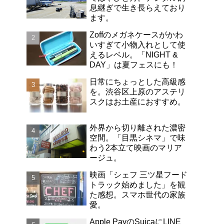
息継ぎで生き長らえており
ます。
Zoffのメガネケースがかわ
いすぎて小物入れとして使
えるレベル。「NIGHT &
DAY」は夏フェスにも！
日常にちょっとした高級感
を。渋谷区上原のアステリ
スクはお土産におすすめ。
外界から切り離された濃密
空間。「目黒シネマ」で味
わう2本立て映画のマリア
ージュ。
映画「シェフ 三ツ星フード
トラック始めました」を観
た感想。スマホ世代の家族
愛。
Apple PayのSuicaにLINE