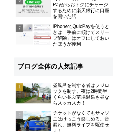
Payからおトクにチャージ
するために楽天銀行に口座
を開いた話
iPhoneでQuicPayを使うと
きは「手前に傾けてスリー
プ解除」はオフにしておい
たほうが便利
ブログ全体の人気記事
昼風呂を制する者はフジロ
ックを制す。夜は2時間半
くらい並ぶ苗場温泉も昼な
らスッカスカ！
チケットがなくてもサマソ
ニはけっこう楽しめる。音
漏れ、無料ライブを駆使せ
よ！