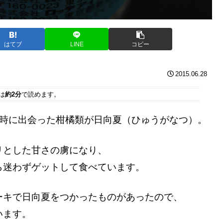
はてブ
LINE
コピー
2015.06.28
は
約2分
で読めます。
の時に出会った柑橘類が日向夏（ひゅうがなつ）。
リとした甘さの虜になり、
ら迷わずゲットして食べています。
ーキで日向夏をつかったものがあったので、
います。