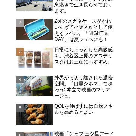
息継ぎで生き長らえており
ます。
Zoffのメガネケースがかわ
いすぎて小物入れとして使
えるレベル。「NIGHT &
DAY」は夏フェスにも！
日常にちょっとした高級感
を。渋谷区上原のアステリ
スクはお土産におすすめ。
外界から切り離された濃密
空間。「目黒シネマ」で味
わう2本立て映画のマリア
ージュ。
QOLを伸ばすには自炊スキ
ルを高めるとよい
映画「シェフ 三ツ星フード