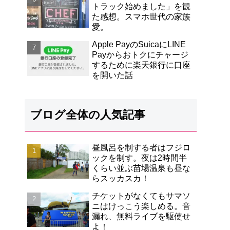
トラック始めました」を観
た感想。スマホ世代の家族
愛。
Apple PayのSuicaにLINE
Payからおトクにチャージ
するために楽天銀行に口座
を開いた話
ブログ全体の人気記事
昼風呂を制する者はフジロ
ックを制す。夜は2時間半
くらい並ぶ苗場温泉も昼な
らスッカスカ！
チケットがなくてもサマソ
ニはけっこう楽しめる。音
漏れ、無料ライブを駆使せ
よ！