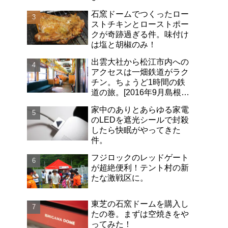
石窯ドームでつくったロー
ストチキンとローストポー
クが奇跡過ぎる件。味付け
は塩と胡椒のみ！
出雲大社から松江市内への
アクセスは一畑鉄道がラク
チン。ちょうど1時間の鉄
道の旅。[2016年9月島根旅
行記-06]
家中のありとあらゆる家電
のLEDを遮光シールで封殺
したら快眠がやってきた
件。
フジロックのレッドゲート
が超絶便利！テント村の新
たな激戦区に。
東芝の石窯ドームを購入し
たの巻。まずは空焼きをや
ってみた！