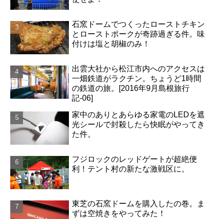
石窯ドームでつくったローストチキン
とローストポークが奇跡過ぎる件。味
付けは塩と胡椒のみ！
出雲大社から松江市内へのアクセスは
一畑鉄道がラクチン。ちょうど1時間
の鉄道の旅。[2016年9月島根旅行
記-06]
家中のありとあらゆる家電のLEDを遮
光シールで封殺したら快眠がやってき
た件。
フジロックのレッドゲートが超絶便
利！テント村の新たな激戦区に。
東芝の石窯ドームを購入したの巻。ま
ずは空焼きをやってみた！