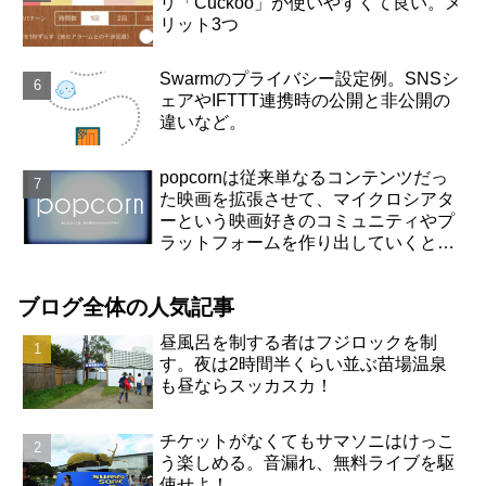
リ「Cuckoo」が使いやすくて良い。メ
リット3つ
Swarmのプライバシー設定例。SNSシ
ェアやIFTTT連携時の公開と非公開の
違いなど。
popcornは従来単なるコンテンツだっ
た映画を拡張させて、マイクロシアタ
ーという映画好きのコミュニティやプ
ラットフォームを作り出していくと思
った
ブログ全体の人気記事
昼風呂を制する者はフジロックを制
す。夜は2時間半くらい並ぶ苗場温泉
も昼ならスッカスカ！
チケットがなくてもサマソニはけっこ
う楽しめる。音漏れ、無料ライブを駆
使せよ！