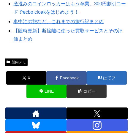
激混みのコインロッカーはもう卒業。300円割引コー
ドでecbo cloakをはじめよう！
車中泊の旅など、これまでの旅行記まとめ
【随時更新】断捨離に使った買取サービスとその評
価まとめ
脳内メモ
X
Facebook
はてブ
LINE
コピー