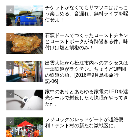
チケットがなくてもサマソニはけっこ
う楽しめる。音漏れ、無料ライブを駆
使せよ！
石窯ドームでつくったローストチキン
とローストポークが奇跡過ぎる件。味
付けは塩と胡椒のみ！
出雲大社から松江市内へのアクセスは
一畑鉄道がラクチン。ちょうど1時間
の鉄道の旅。[2016年9月島根旅行
記-06]
家中のありとあらゆる家電のLEDを遮
光シールで封殺したら快眠がやってき
た件。
フジロックのレッドゲートが超絶便
利！テント村の新たな激戦区に。