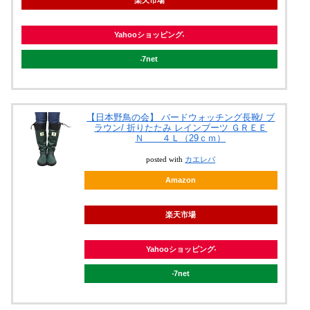
楽天市場
Yahooショッピング
7net
【日本野鳥の会】 バードウォッチング長靴/ ブ
ラウン/ 折りたたみ レインブーツ ＧＲＥＥ
Ｎ ４Ｌ（29ｃｍ）
posted with
カエレバ
Amazon
楽天市場
Yahooショッピング
7net