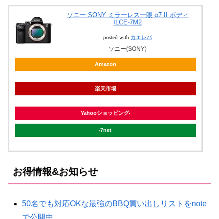
ソニー SONY ミラーレス一眼 α7 II ボディ
ILCE-7M2
posted with
カエレバ
ソニー(SONY)
Amazon
楽天市場
Yahooショッピング
7net
お得情報&お知らせ
50名でも対応OKな最強のBBQ買い出しリストをnote
で公開中