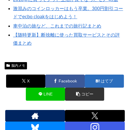
激混みのコインロッカーはもう卒業。300円割引コー
ドでecbo cloakをはじめよう！
車中泊の旅など、これまでの旅行記まとめ
【随時更新】断捨離に使った買取サービスとその評
価まとめ
脳内メモ
X
Facebook
はてブ
LINE
コピー