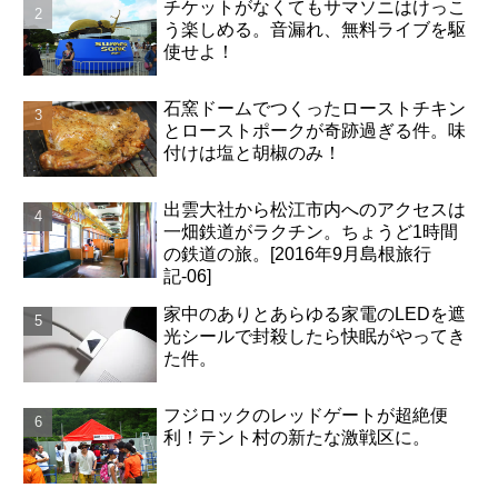
チケットがなくてもサマソニはけっこ
う楽しめる。音漏れ、無料ライブを駆
使せよ！
石窯ドームでつくったローストチキン
とローストポークが奇跡過ぎる件。味
付けは塩と胡椒のみ！
出雲大社から松江市内へのアクセスは
一畑鉄道がラクチン。ちょうど1時間
の鉄道の旅。[2016年9月島根旅行
記-06]
家中のありとあらゆる家電のLEDを遮
光シールで封殺したら快眠がやってき
た件。
フジロックのレッドゲートが超絶便
利！テント村の新たな激戦区に。