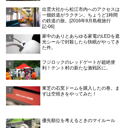
出雲大社から松江市内へのアクセスは
一畑鉄道がラクチン。ちょうど1時間
の鉄道の旅。[2016年9月島根旅行
記-06]
家中のありとあらゆる家電のLEDを遮
光シールで封殺したら快眠がやってき
た件。
フジロックのレッドゲートが超絶便
利！テント村の新たな激戦区に。
東芝の石窯ドームを購入したの巻。ま
ずは空焼きをやってみた！
優先順位を考えるときのマイルール