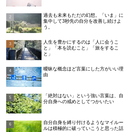
過去も未来もただの幻想。「いま」に
集中して3秒先の自分を改善し続けよ
う。
人生を豊かにするのは「人に会うこ
と」「本を読むこと」「旅をするこ
と」
曖昧な概念ほど言葉にした方がいい理
由
「絶対はない」という強い言葉は、自
分自身への戒めとしてつかいたい
自分自身を縛り付けるようなマイルー
ルは積極的に破っていこうと思った話