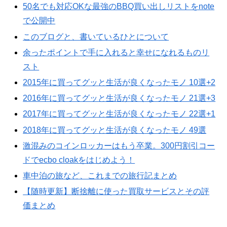
50名でも対応OKな最強のBBQ買い出しリストをnote
で公開中
このブログと、書いているひとについて
余ったポイントで手に入れると幸せになれるものリ
スト
2015年に買ってグッと生活が良くなったモノ 10選+2
2016年に買ってグッと生活が良くなったモノ 21選+3
2017年に買ってグッと生活が良くなったモノ 22選+1
2018年に買ってグッと生活が良くなったモノ 49選
激混みのコインロッカーはもう卒業。300円割引コー
ドでecbo cloakをはじめよう！
車中泊の旅など、これまでの旅行記まとめ
【随時更新】断捨離に使った買取サービスとその評
価まとめ