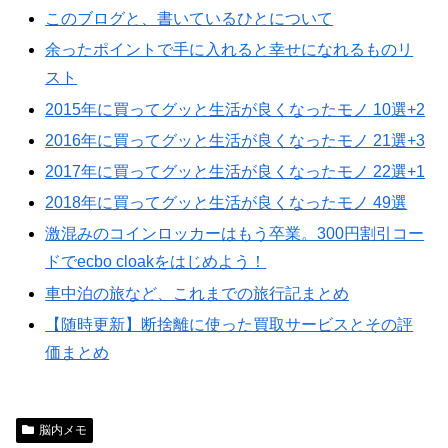
このブログと、書いているひとについて
余ったポイントで手に入れると幸せになれるものリ
スト
2015年に買ってグッと生活が良くなったモノ 10選+2
2016年に買ってグッと生活が良くなったモノ 21選+3
2017年に買ってグッと生活が良くなったモノ 22選+1
2018年に買ってグッと生活が良くなったモノ 49選
激混みのコインロッカーはもう卒業。300円割引コー
ドでecbo cloakをはじめよう！
車中泊の旅など、これまでの旅行記まとめ
【随時更新】断捨離に使った買取サービスとその評
価まとめ
脳内メモ