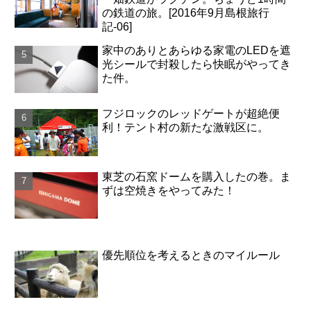
の鉄道の旅。[2016年9月島根旅行
記-06]
家中のありとあらゆる家電のLEDを遮
光シールで封殺したら快眠がやってき
た件。
フジロックのレッドゲートが超絶便
利！テント村の新たな激戦区に。
東芝の石窯ドームを購入したの巻。ま
ずは空焼きをやってみた！
優先順位を考えるときのマイルール