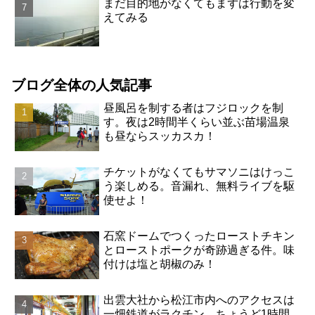
まだ目的地がなくてもまずは行動を変
えてみる
ブログ全体の人気記事
昼風呂を制する者はフジロックを制
す。夜は2時間半くらい並ぶ苗場温泉
も昼ならスッカスカ！
チケットがなくてもサマソニはけっこ
う楽しめる。音漏れ、無料ライブを駆
使せよ！
石窯ドームでつくったローストチキン
とローストポークが奇跡過ぎる件。味
付けは塩と胡椒のみ！
出雲大社から松江市内へのアクセスは
一畑鉄道がラクチン。ちょうど1時間