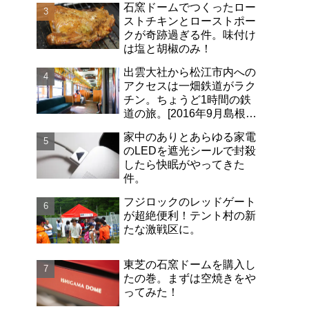
石窯ドームでつくったロー
ストチキンとローストポー
クが奇跡過ぎる件。味付け
は塩と胡椒のみ！
出雲大社から松江市内への
アクセスは一畑鉄道がラク
チン。ちょうど1時間の鉄
道の旅。[2016年9月島根旅
行記-06]
家中のありとあらゆる家電
のLEDを遮光シールで封殺
したら快眠がやってきた
件。
フジロックのレッドゲート
が超絶便利！テント村の新
たな激戦区に。
東芝の石窯ドームを購入し
たの巻。まずは空焼きをや
ってみた！