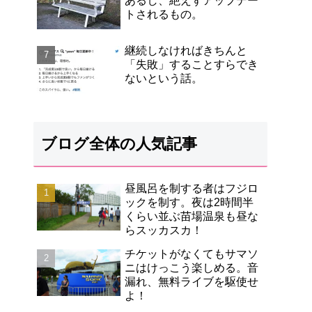
あるし、絶えずアップデー
トされるもの。
継続しなければきちんと
「失敗」することすらでき
ないという話。
ブログ全体の人気記事
昼風呂を制する者はフジロ
ックを制す。夜は2時間半
くらい並ぶ苗場温泉も昼な
らスッカスカ！
チケットがなくてもサマソ
ニはけっこう楽しめる。音
漏れ、無料ライブを駆使せ
よ！