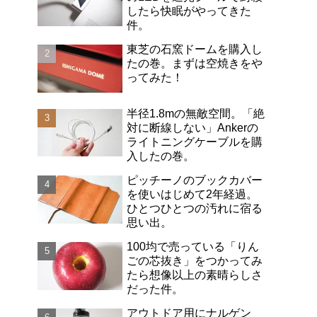
したら快眠がやってきた
件。
東芝の石窯ドームを購入し
たの巻。まずは空焼きをや
ってみた！
半径1.8mの無敵空間。「絶
対に断線しない」Ankerの
ライトニングケーブルを購
入したの巻。
ピッチーノのブックカバー
を使いはじめて2年経過。
ひとつひとつの汚れに宿る
思い出。
100均で売っている「りん
ごの芯抜き」をつかってみ
たら想像以上の素晴らしさ
だった件。
アウトドア用にナルゲン