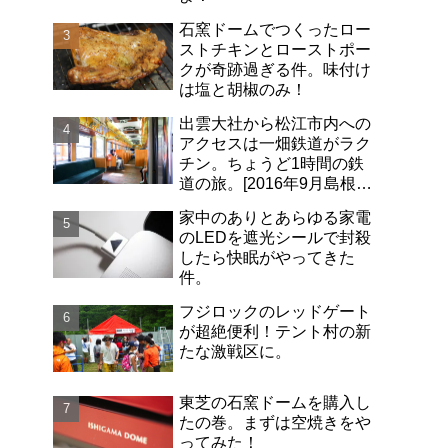
石窯ドームでつくったロー
ストチキンとローストポー
クが奇跡過ぎる件。味付け
は塩と胡椒のみ！
出雲大社から松江市内への
アクセスは一畑鉄道がラク
チン。ちょうど1時間の鉄
道の旅。[2016年9月島根旅
行記-06]
家中のありとあらゆる家電
のLEDを遮光シールで封殺
したら快眠がやってきた
件。
フジロックのレッドゲート
が超絶便利！テント村の新
たな激戦区に。
東芝の石窯ドームを購入し
たの巻。まずは空焼きをや
ってみた！