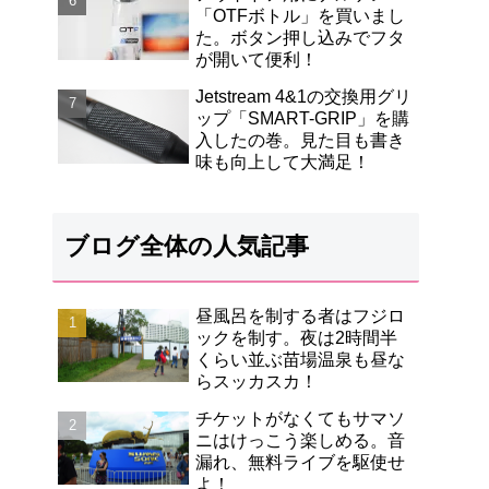
「OTFボトル」を買いまし
た。ボタン押し込みでフタ
が開いて便利！
Jetstream 4&1の交換用グリ
ップ「SMART-GRIP」を購
入したの巻。見た目も書き
味も向上して大満足！
ブログ全体の人気記事
昼風呂を制する者はフジロ
ックを制す。夜は2時間半
くらい並ぶ苗場温泉も昼な
らスッカスカ！
チケットがなくてもサマソ
ニはけっこう楽しめる。音
漏れ、無料ライブを駆使せ
よ！