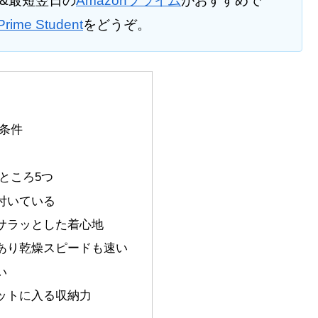
料&最短翌日の
Amazonプライム
がおすすめで
Prime Student
をどうぞ。
条件
ところ5つ
付いている
サラッとした着心地
あり乾燥スピードも速い
い
ットに入る収納力