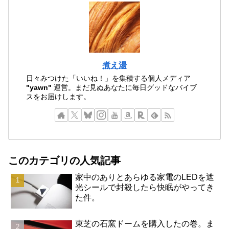
煮え湯
日々みつけた「いいね！」を集積する個人メディア
"yawn"
運営。まだ見ぬあなたに毎日グッドなバイブ
スをお届けします。
このカテゴリの人気記事
家中のありとあらゆる家電のLEDを遮
光シールで封殺したら快眠がやってき
た件。
東芝の石窯ドームを購入したの巻。ま