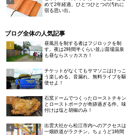
めて2年経過。ひとつひとつの汚れに
宿る思い出。
ブログ全体の人気記事
昼風呂を制する者はフジロックを制
す。夜は2時間半くらい並ぶ苗場温泉
も昼ならスッカスカ！
チケットがなくてもサマソニはけっこ
う楽しめる。音漏れ、無料ライブを駆
使せよ！
石窯ドームでつくったローストチキン
とローストポークが奇跡過ぎる件。味
付けは塩と胡椒のみ！
出雲大社から松江市内へのアクセスは
一畑鉄道がラクチン。ちょうど1時間