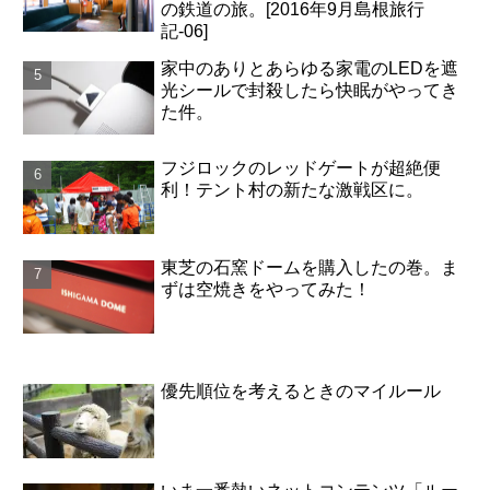
の鉄道の旅。[2016年9月島根旅行
記-06]
家中のありとあらゆる家電のLEDを遮
光シールで封殺したら快眠がやってき
た件。
フジロックのレッドゲートが超絶便
利！テント村の新たな激戦区に。
東芝の石窯ドームを購入したの巻。ま
ずは空焼きをやってみた！
優先順位を考えるときのマイルール