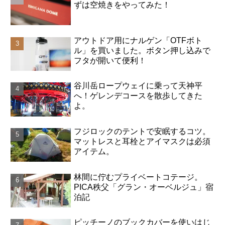
ずは空焼きをやってみた！
アウトドア用にナルゲン「OTFボト
ル」を買いました。ボタン押し込みで
フタが開いて便利！
谷川岳ロープウェイに乗って天神平
へ！ゲレンデコースを散歩してきた
よ。
フジロックのテントで安眠するコツ。
マットレスと耳栓とアイマスクは必須
アイテム。
林間に佇むプライベートコテージ。
PICA秩父「グラン・オーベルジュ」宿
泊記
ピッチーノのブックカバーを使いはじ