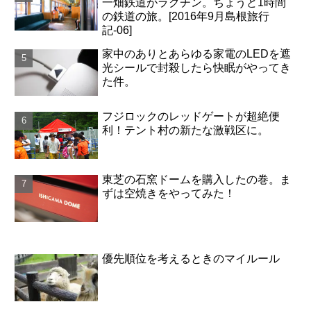
一畑鉄道がラクチン。ちょうど1時間
の鉄道の旅。[2016年9月島根旅行
記-06]
家中のありとあらゆる家電のLEDを遮
光シールで封殺したら快眠がやってき
た件。
フジロックのレッドゲートが超絶便
利！テント村の新たな激戦区に。
東芝の石窯ドームを購入したの巻。ま
ずは空焼きをやってみた！
優先順位を考えるときのマイルール