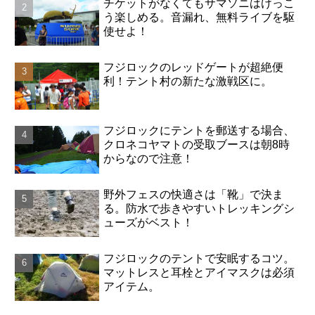
チケットがなくてもサマソニはけっこ
う楽しめる。音漏れ、無料ライブを駆
使せよ！
フジロックのレッドゲートが超絶便
利！テント村の新たな激戦区に。
フジロックにテントを郵送する場合、
クロネコヤマトの受取ブースは朝8時
からなので注意！
野外フェスの快適さは「靴」で決ま
る。防水で歩きやすいトレッキングシ
ューズがベスト！
フジロックのテントで安眠するコツ。
マットレスと耳栓とアイマスクは必須
アイテム。