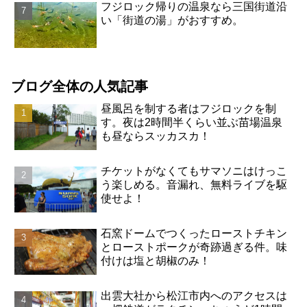
フジロック帰りの温泉なら三国街道沿
い「街道の湯」がおすすめ。
ブログ全体の人気記事
昼風呂を制する者はフジロックを制
す。夜は2時間半くらい並ぶ苗場温泉
も昼ならスッカスカ！
チケットがなくてもサマソニはけっこ
う楽しめる。音漏れ、無料ライブを駆
使せよ！
石窯ドームでつくったローストチキン
とローストポークが奇跡過ぎる件。味
付けは塩と胡椒のみ！
出雲大社から松江市内へのアクセスは