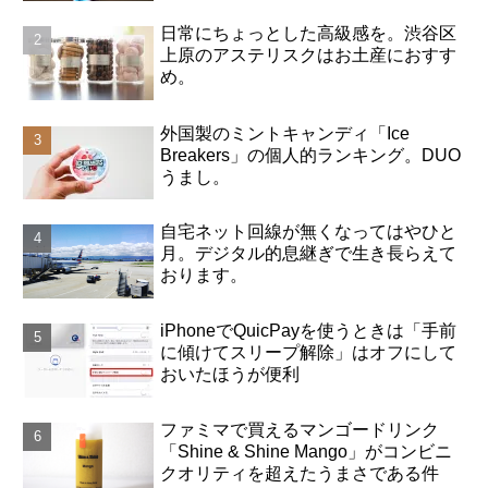
日常にちょっとした高級感を。渋谷区
上原のアステリスクはお土産におすす
め。
外国製のミントキャンディ「Ice
Breakers」の個人的ランキング。DUO
うまし。
自宅ネット回線が無くなってはやひと
月。デジタル的息継ぎで生き長らえて
おります。
iPhoneでQuicPayを使うときは「手前
に傾けてスリープ解除」はオフにして
おいたほうが便利
ファミマで買えるマンゴードリンク
「Shine & Shine Mango」がコンビニ
クオリティを超えたうまさである件