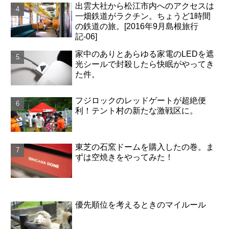
出雲大社から松江市内へのアクセスは
一畑鉄道がラクチン。ちょうど1時間
の鉄道の旅。[2016年9月島根旅行
記-06]
家中のありとあらゆる家電のLEDを遮
光シールで封殺したら快眠がやってき
た件。
フジロックのレッドゲートが超絶便
利！テント村の新たな激戦区に。
東芝の石窯ドームを購入したの巻。ま
ずは空焼きをやってみた！
優先順位を考えるときのマイルール