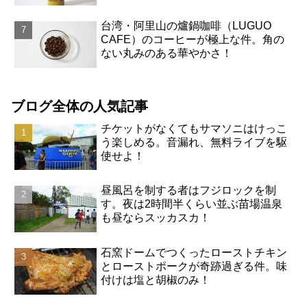
台湾・阿里山の爐鍋咖啡（LUGUO
CAFE）のコーヒーが極上な件。角の
ない丸みのある華やかさ！
ブログ全体の人気記事
チケットがなくてもサマソニはけっこ
う楽しめる。音漏れ、無料ライブを駆
使せよ！
昼風呂を制する者はフジロックを制
す。夜は2時間半くらい並ぶ苗場温泉
も昼ならスッカスカ！
石窯ドームでつくったローストチキン
とローストポークが奇跡過ぎる件。味
付けは塩と胡椒のみ！