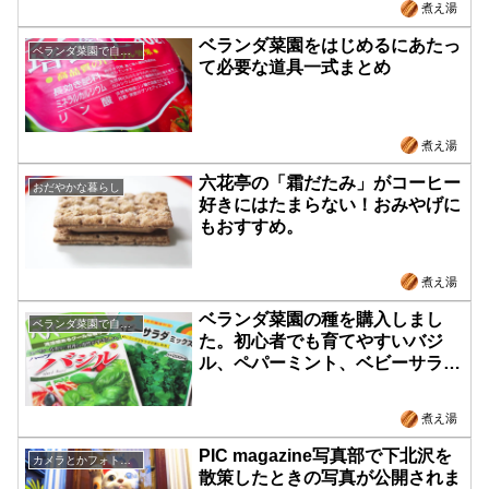
煮え湯
ベランダ菜園をはじめるにあたっ
ベランダ菜園で自給自足
て必要な道具一式まとめ
煮え湯
六花亭の「霜だたみ」がコーヒー
おだやかな暮らし
好きにはたまらない！おみやげに
もおすすめ。
煮え湯
ベランダ菜園の種を購入しまし
ベランダ菜園で自給自足
た。初心者でも育てやすいバジ
ル、ペパーミント、ベビーサラダ
ミックスからはじめます！
煮え湯
PIC magazine写真部で下北沢を
カメラとかフォトウォーク
散策したときの写真が公開されま