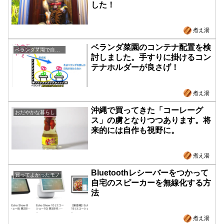
した！
煮え湯
ベランダ菜園のコンテナ配置を検
ベランダ菜園で自給自足
討しました。手すりに掛けるコン
テナホルダーが良さげ！
煮え湯
沖縄で買ってきた「コーレーグ
おだやかな暮らし
ス」の虜となりつつあります。将
来的には自作も視野に。
煮え湯
Bluetoothレシーバーをつかって
買ってよかったモノ
自宅のスピーカーを無線化する方
法
煮え湯