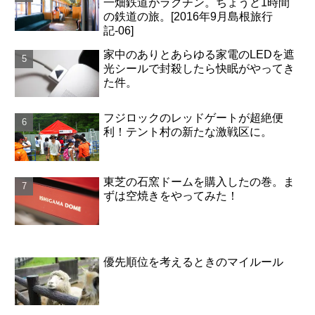
一畑鉄道がラクチン。ちょうど1時間
の鉄道の旅。[2016年9月島根旅行
記-06]
家中のありとあらゆる家電のLEDを遮
光シールで封殺したら快眠がやってき
た件。
フジロックのレッドゲートが超絶便
利！テント村の新たな激戦区に。
東芝の石窯ドームを購入したの巻。ま
ずは空焼きをやってみた！
優先順位を考えるときのマイルール