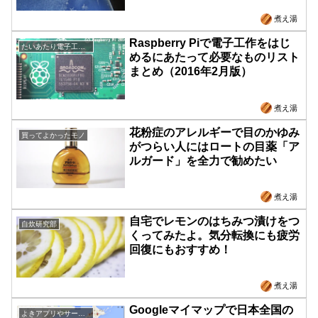
煮え湯
Raspberry Piで電子工作をはじ
たいあたり電子工作部
めるにあたって必要なものリスト
まとめ（2016年2月版）
煮え湯
花粉症のアレルギーで目のかゆみ
買ってよかったモノ
がつらい人にはロートの目薬「ア
ルガード」を全力で勧めたい
煮え湯
自宅でレモンのはちみつ漬けをつ
自炊研究部
くってみたよ。気分転換にも疲労
回復にもおすすめ！
煮え湯
Googleマイマップで日本全国の
よきアプリやサービス紹介