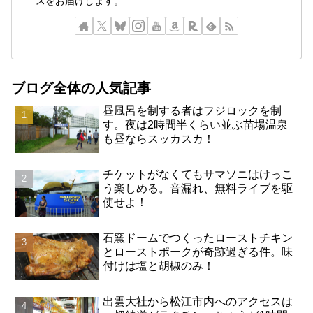
スをお届けします。
ブログ全体の人気記事
昼風呂を制する者はフジロックを制
す。夜は2時間半くらい並ぶ苗場温泉
も昼ならスッカスカ！
チケットがなくてもサマソニはけっこ
う楽しめる。音漏れ、無料ライブを駆
使せよ！
石窯ドームでつくったローストチキン
とローストポークが奇跡過ぎる件。味
付けは塩と胡椒のみ！
出雲大社から松江市内へのアクセスは