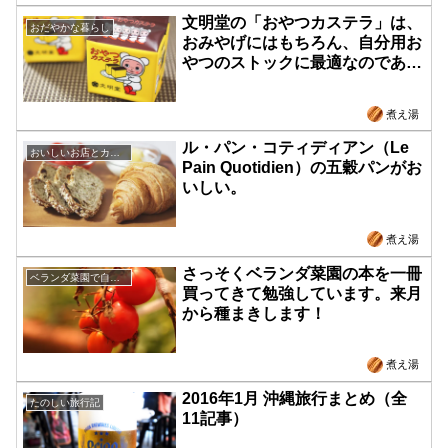
文明堂の「おやつカステラ」は、
おだやかな暮らし
おみやげにはもちろん、自分用お
やつのストックに最適なのであ
る。
煮え湯
ル・パン・コティディアン（Le
おいしいお店とカフェ
Pain Quotidien）の五穀パンがお
いしい。
煮え湯
さっそくベランダ菜園の本を一冊
ベランダ菜園で自給自足
買ってきて勉強しています。来月
から種まきします！
煮え湯
2016年1月 沖縄旅行まとめ（全
たのしい旅行記
11記事）