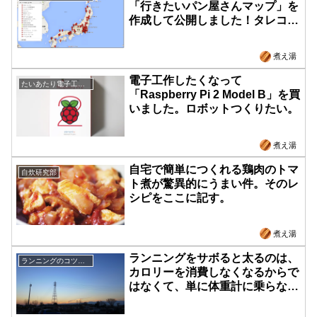
「行きたいパン屋さんマップ」を
作成して公開しました！タレコミ
は随時募集中！
煮え湯
電子工作したくなって
たいあたり電子工作部
「Raspberry Pi 2 Model B」を買
いました。ロボットつくりたい。
煮え湯
自宅で簡単につくれる鶏肉のトマ
自炊研究部
ト煮が驚異的にうまい件。そのレ
シピをここに記す。
煮え湯
ランニングをサボると太るのは、
ランニングのコツや記録
カロリーを消費しなくなるからで
はなくて、単に体重計に乗らなく
なるから