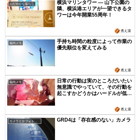
横浜マリンタワー ― 山下公園の
おだやかな暮らし
隣、横浜港エリアが一望できるタ
ワーは今年開業55周年！
煮え湯
手持ち時間の粒度によって作業の
脳内メモ
優先順位を変えてみる
煮え湯
日常の行動は実のところだいたい
脳内メモ
無意識でやっていて、その行動を
起こすかどうかはハードルが低い
かどうかで決まってくる
煮え湯
GRD4は「存在感のない」カメラ
カメラとかフォトウォーク