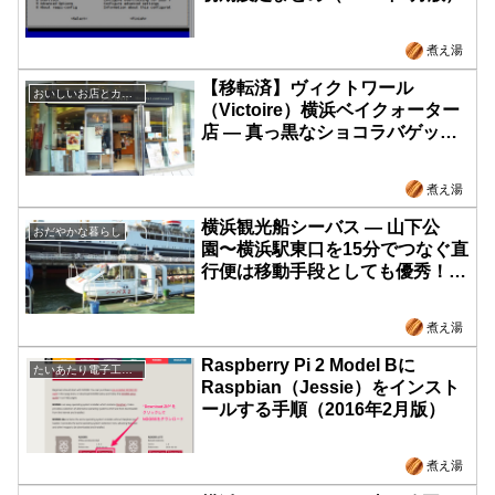
煮え湯
【移転済】ヴィクトワール
おいしいお店とカフェ
（Victoire）横浜ベイクォーター
店 ― 真っ黒なショコラバゲット
が絶品だった！チョコレートラバ
ーはチェックすべし！
煮え湯
横浜観光船シーバス ― 山下公
おだやかな暮らし
園〜横浜駅東口を15分でつなぐ直
行便は移動手段としても優秀！や
っぱり船旅はどんなに短くても特
別感があって良い！
煮え湯
Raspberry Pi 2 Model Bに
たいあたり電子工作部
Raspbian（Jessie）をインスト
ールする手順（2016年2月版）
煮え湯