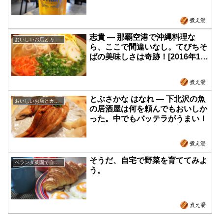
煮え湯
志貴 ― 那覇空港で沖縄料理な
おいしいお店とカフェ
ら、ここで間違いなし。てびちそ
ばの美味しさは奇跡！[2016年1月
沖縄旅行記-06]
煮え湯
とぶさかな はなれ ― 下北沢の魚
おいしいお店とカフェ
の居酒屋は何を頼んでもおいしか
った。中でもバッテラがうまい！
煮え湯
そうだ、自宅で野菜を育ててみよ
ベランダ菜園で自給自足
う。
煮え湯