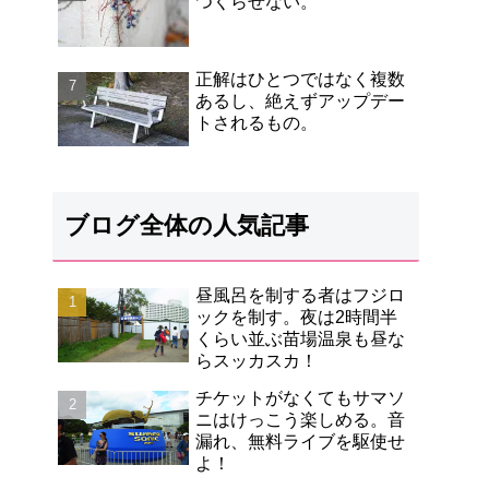
つくらせない。
正解はひとつではなく複数
あるし、絶えずアップデー
トされるもの。
ブログ全体の人気記事
昼風呂を制する者はフジロ
ックを制す。夜は2時間半
くらい並ぶ苗場温泉も昼な
らスッカスカ！
チケットがなくてもサマソ
ニはけっこう楽しめる。音
漏れ、無料ライブを駆使せ
よ！