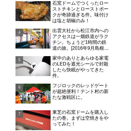
石窯ドームでつくったロー
ストチキンとローストポー
クが奇跡過ぎる件。味付け
は塩と胡椒のみ！
出雲大社から松江市内への
アクセスは一畑鉄道がラク
チン。ちょうど1時間の鉄
道の旅。[2016年9月島根旅
行記-06]
家中のありとあらゆる家電
のLEDを遮光シールで封殺
したら快眠がやってきた
件。
フジロックのレッドゲート
が超絶便利！テント村の新
たな激戦区に。
東芝の石窯ドームを購入し
たの巻。まずは空焼きをや
ってみた！