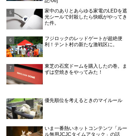
記-06]
家中のありとあらゆる家電のLEDを遮
光シールで封殺したら快眠がやってき
た件。
フジロックのレッドゲートが超絶便
利！テント村の新たな激戦区に。
東芝の石窯ドームを購入したの巻。ま
ずは空焼きをやってみた！
優先順位を考えるときのマイルール
いま一番熱いネットコンテンツ「ルー
ル無用JCJCタイムアタック」の話