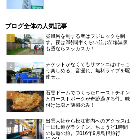
ブログ全体の人気記事
昼風呂を制する者はフジロックを制
す。夜は2時間半くらい並ぶ苗場温泉
も昼ならスッカスカ！
チケットがなくてもサマソニはけっこ
う楽しめる。音漏れ、無料ライブを駆
使せよ！
石窯ドームでつくったローストチキン
とローストポークが奇跡過ぎる件。味
付けは塩と胡椒のみ！
出雲大社から松江市内へのアクセスは
一畑鉄道がラクチン。ちょうど1時間
の鉄道の旅。[2016年9月島根旅行