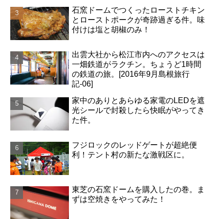
石窯ドームでつくったローストチキン
とローストポークが奇跡過ぎる件。味
付けは塩と胡椒のみ！
出雲大社から松江市内へのアクセスは
一畑鉄道がラクチン。ちょうど1時間
の鉄道の旅。[2016年9月島根旅行
記-06]
家中のありとあらゆる家電のLEDを遮
光シールで封殺したら快眠がやってき
た件。
フジロックのレッドゲートが超絶便
利！テント村の新たな激戦区に。
東芝の石窯ドームを購入したの巻。ま
ずは空焼きをやってみた！